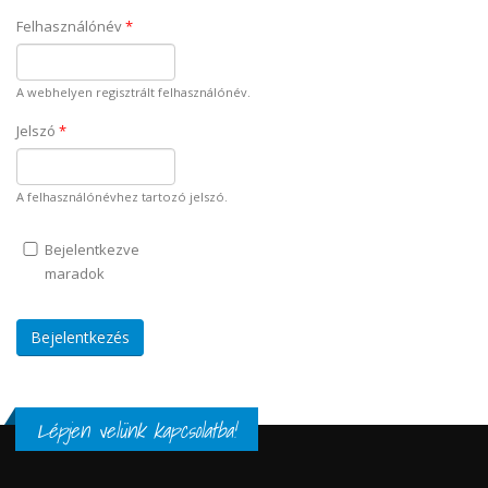
Felhasználónév
*
A webhelyen regisztrált felhasználónév.
Jelszó
*
A felhasználónévhez tartozó jelszó.
Bejelentkezve
maradok
Lépjen velünk kapcsolatba!