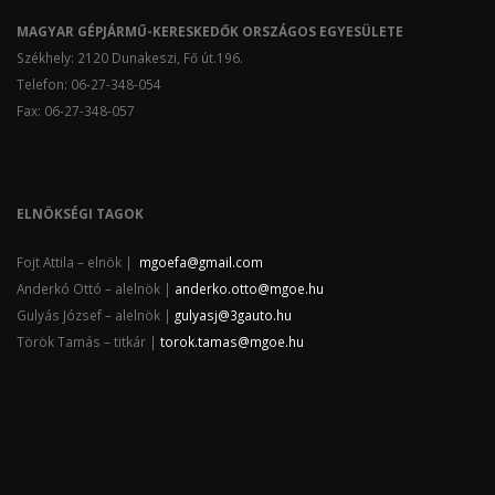
MAGYAR GÉPJÁRMŰ-KERESKEDŐK ORSZÁGOS EGYESÜLETE
Székhely: 2120 Dunakeszi, Fő út.196.
Telefon: 06-27-348-054
Fax: 06-27-348-057
ELNÖKSÉGI TAGOK
Fojt Attila – elnök |
mgoefa@gmail.com
Anderkó Ottó – alelnök |
anderko.otto@mgoe.hu
Gulyás József – alelnök |
gulyasj@3gauto.hu
Török Tamás – titkár |
torok.tamas@mgoe.hu