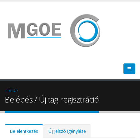
CÍMLAP
Belépés / Új tag regisztráció
Elsődleges fülek
Bejelentkezés
(aktív
Új jelszó igénylése
fül)