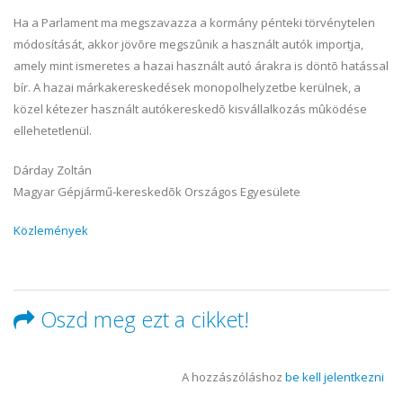
Ha a Parlament ma megszavazza a kormány pénteki törvénytelen
módosítását, akkor jövõre megszûnik a használt autók importja,
amely mint ismeretes a hazai használt autó árakra is döntõ hatással
bír. A hazai márkakereskedések monopolhelyzetbe kerülnek, a
közel kétezer használt autókereskedõ kisvállalkozás mûködése
ellehetetlenül.
Dárday Zoltán
Magyar Gépjármű-kereskedõk Országos Egyesülete
Közlemények
Oszd meg ezt a cikket!
A hozzászóláshoz
be kell jelentkezni