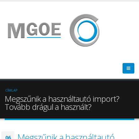
CÍMLAP
Megszűnik a használtautó import?
Tovább drágul a használt?
Megszűnik a használtautó
06