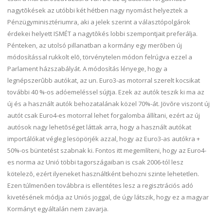
nagytõkések az utóbbi két hétben nagy nyomást helyeztek a
Pénzügyminisztériumra, aki a jelek szerint a választópolgárok
érdekei helyett ISMÉT a nagytõkés lobbi szempontjait preferálja.
Pénteken, az utolsó pillanatban a kormány egy merõben új
módosítással rukkolt elõ, törvénytelen módon felrúgva ezzel a
Parlament házszabályát. A módosítás lényege, hogy a
legnépszerûbb autókat, az un. Euro3-as motorral szerelt kocsikat
további 40 %-os adóemeléssel sújtja. Ezek az autók teszik ki ma az
új és a használt autók behozatalának közel 70%-át. Jövõre viszont új
autót csak Euro4-es motorral lehet forgalomba állítani, ezért az új
autósok nagy lehetõséget láttak arra, hogy a használt autókat
importálókat végleg lesöpörjék azzal, hogy az Euro3-as autókra +
50%-os büntetést szabnak ki. Fontos itt megemlíteni, hogy az Euro4-
es norma az Unió többi tagországaiban is csak 2006-tól lesz
kötelezõ, ezért ilyeneket használtként behozni szinte lehetetlen.
Ezen túlmenõen továbbra is ellentétes lesz a regisztrációs adó
kivetésének módja az Uniós joggal, de úgy látszik, hogy ez a magyar
Kormányt egyáltalán nem zavarja.