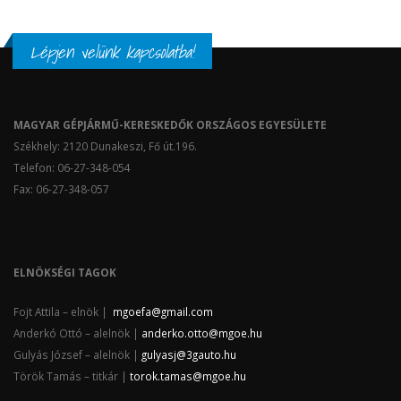
Lépjen velünk kapcsolatba!
MAGYAR GÉPJÁRMŰ-KERESKEDŐK ORSZÁGOS EGYESÜLETE
Székhely: 2120 Dunakeszi, Fő út.196.
Telefon: 06-27-348-054
Fax: 06-27-348-057
ELNÖKSÉGI TAGOK
Fojt Attila – elnök |
mgoefa@gmail.com
Anderkó Ottó – alelnök |
anderko.otto@mgoe.hu
Gulyás József – alelnök |
gulyasj@3gauto.hu
Török Tamás – titkár |
torok.tamas@mgoe.hu