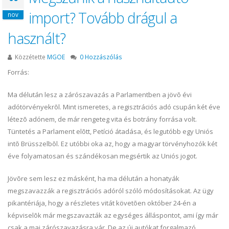
import? Tovább drágul a
nov
használt?
Közzétette
MGOE
0 Hozzászólás
Forrás:
Ma délután lesz a zárószavazás a Parlamentben a jövõ évi
adótörvényekrõl. Mint ismeretes, a regisztrációs adó csupán két éve
létezõ adónem, de már rengeteg vita és botrány forrása volt.
Tüntetés a Parlament elõtt, Petíció átadása, és legutóbb egy Uniós
intõ Brüsszelbõl. Ez utóbbi oka az, hogy a magyar törvényhozók két
éve folyamatosan és szándékosan megsértik az Uniós jogot.
Jövõre sem lesz ez másként, ha ma délután a honatyák
megszavazzák a regisztrációs adóról szóló módosításokat. Az ügy
pikantériája, hogy a részletes vitát követõen október 24-én a
képviselõk már megszavazták az egységes álláspontot, ami így már
csak a mai zárószavazásra vár. De az új autókat forgalmazó