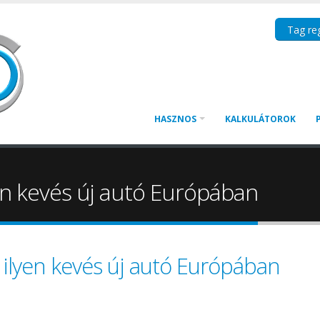
Tag reg
HASZNOS
KALKULÁTOROK
en kevés új autó Európában
ilyen kevés új autó Európában