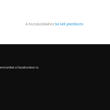
A hozzászóláshoz
be kell jelentkezni
ennünket a Facebookon is