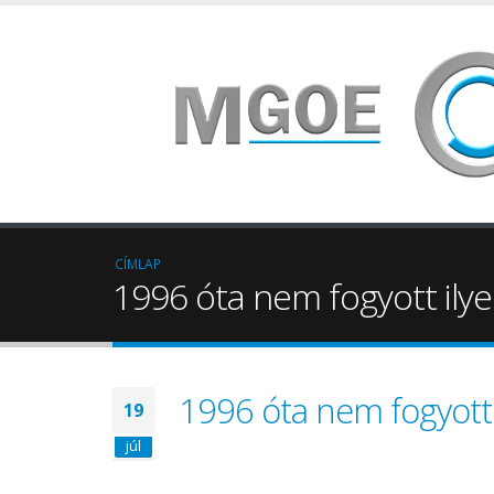
CÍMLAP
1996 óta nem fogyott ily
1996 óta nem fogyott 
19
júl