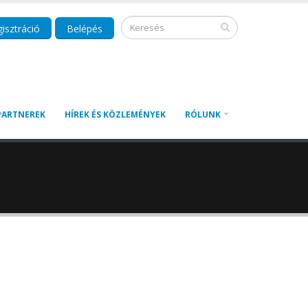
isztráció
Belépés
PARTNEREK
HÍREK ÉS KÖZLEMÉNYEK
RÓLUNK