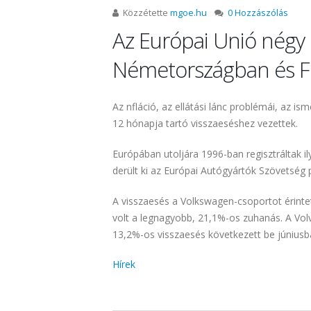
Közzétette
mgoe.hu
0 Hozzászólás
Az Európai Unió négy
Németországban és Fra
Az nfláció, az ellátási lánc problémái, az 
12 hónapja tartó visszaeséshez vezettek.
Európában utoljára 1996-ban regisztráltak i
derült ki az Európai Autógyártók Szövetség 
A visszaesés a Volkswagen-csoportot érintet
volt a legnagyobb, 21,1%-os zuhanás. A Volv
13,2%-os visszaesés következett be júniusb
Hírek