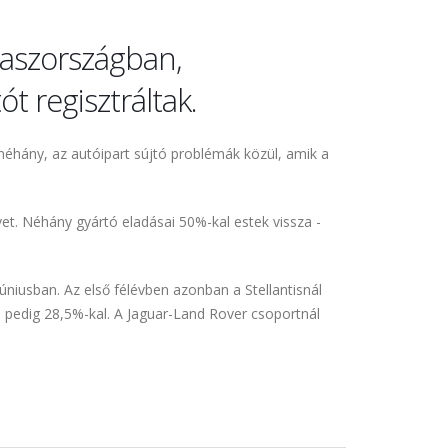
laszországban,
 regisztráltak.
néhány, az autóipart sújtó problémák közül, amik a
vet. Néhány gyártó eladásai 50%-kal estek vissza -
úniusban. Az első félévben azonban a Stellantisnál
en pedig 28,5%-kal. A Jaguar-Land Rover csoportnál