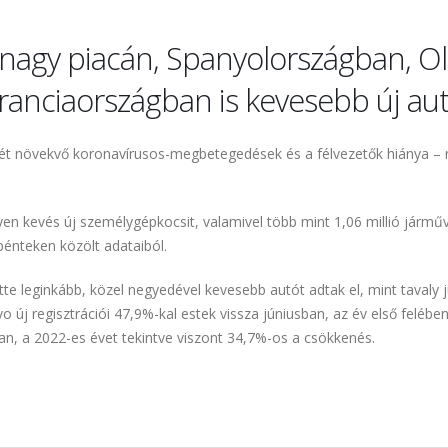
 nagy piacán, Spanyolországban, O
nciaországban is kevesebb új autót
ismét növekvő koronavírusos-megbetegedések és a félvezetők hiánya – 
lyen kevés új személygépkocsit, valamivel több mint 1,06 millió jármű
pénteken közölt adataiból.
te leginkább, közel negyedével kevesebb autót adtak el, mint tavaly j
o új regisztrációi 47,9%-kal estek vissza júniusban, az év első feléb
an, a 2022-es évet tekintve viszont 34,7%-os a csökkenés.