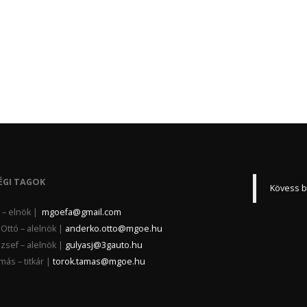
ÉGI TAGOK
Kövess b
la – elnök |
mgoefa@gmail.com
Ottó – alelnök |
anderko.otto@mgoe.hu
zsef – alelnök |
gulyasj@3gauto.hu
ás – titkár |
torok.tamas@mgoe.hu