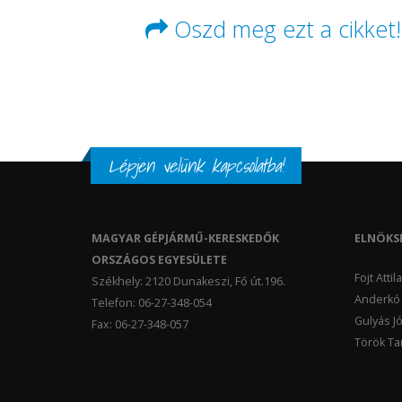
Oszd meg ezt a cikket!
Lépjen velünk kapcsolatba!
MAGYAR GÉPJÁRMŰ-KERESKEDŐK
ELNÖKS
ORSZÁGOS EGYESÜLETE
Fojt Atti
Székhely: 2120 Dunakeszi, Fő út.196.
Anderkó 
Telefon: 06-27-348-054
Gulyás Jó
Fax: 06-27-348-057
Török Tam