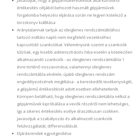
Javasoljuk, hogy a gépjárműkereskedők által külföldről
értékesítés céljából behozott használt gépjárművek
forgalomba helyezési eljárása során ne legyen kötelező a
törzskönyv kiállítása
Aránytalannak tartjuk az ideiglenes rendszámtáblához
tartozó indítási napló nem megfelelő vezetéséhez
kapcsolódó szankciókat. Véleményünk szerint a szankciók
túlzóak, egy kisebb adminisztrációs hiba esetén a kötelezően
alkalmazandó szankciók - az ideiglenes rendszámtábla 1
évre történő visszavonása, valamennyi ideiglenes
rendszámtábla elvétele, újabb ideiglenes rendszám
engedélyezésének megtiltása - a kereskedők tevékenységét,
a gépjármű értékesítését adott esetben ellehetetleníti.
Könnyen belátható, hogy ideiglenes rendszámtábla nélkül a
gépjárművek kipróbálása a vevők részéről nem lehetséges,
így a sikeres értékesítés esélye drasztikusan csökken.
Javasoljuk a szabályozás és alkalmazott szankciók
felülvizsgálatát, differenciálását.
Eljárásrendek egységesítése