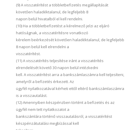
(9) A visszatérítést a többletbefizetés megállapítását
követően haladéktalanul, de legfeljebb 8
napon belül hivatalból el kell rendelni.
(10) Ha a többletbefizetést a kérelmező jelzi az eljáró
hatóságnak, a visszatérítésre vonatkozó
kérelem beérkezését követően haladéktalanul, de legfeljebb
8 napon belül kell elrendelni a
visszatérítést.
(11) A visszatérítés teljesítése iránt a visszatérítés
elrendelését követő 30 napon belül intézkedni
kell. A visszatérítést arra a bankszámlaszámra kell teljesíteni,
amelyről a befizetés érkezett. Az
ügyfél nyilatkozatával kérheti ettől eltérő bankszámlaszámra
is a visszautalást.
(12) Amennyiben készpénzben történt a befizetés és az
ügyfél nem tett nyilatkozatot a
bankszámlára történő visszautalásról, a visszatérítést
készpénzátutalási megbízással kell