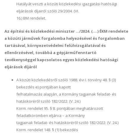
Hatályát veszti a közúti közlekedési igazgatási hatósági
eljárások díjairól szóló 29/2004. (VI.
16.) BM rendelet.
Az építési és közlekedési miniszter .../2024. (....) ÉKM rendelete
a közúti járművek forgalomba helyezésével és forgalomban
tartásával, környezetvédelmi felülvizsgálatával és
ellenőrzésével, továbbá a gépjárműfenntartó
tevékenységgel kapcsolatos egyes közlekedési hatósági
eljárások díjáról
A közúti közlekedésről szóló 1988. évi I. törvény 48. § (3)
bekezdés e) pontjában kapott
felhatalmazás alapján, a Kormány tagjainak feladat- és
hatásköréről szóló 182/2022. (V. 24.)
Korm. rendelet 95. § 8. pontjában meghatározott
feladatkörömben eljárva – a Kormány
tagjainak feladat- és hatásköréről szóló 182/2022. (V. 24.)
Korm. rendelet 148. § (1) bekezdés