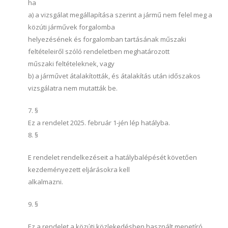
ha
a) a vizsgálat megállapítása szerint a jármű nem felel meg a
közúti járművek forgalomba
helyezésének és forgalomban tartásának műszaki
feltételeiről szóló rendeletben meghatározott
műszaki feltételeknek, vagy
b) a járművet átalakították, és átalakítás után időszakos
vizsgálatra nem mutatták be.
7. §
Ez a rendelet 2025. február 1-jén lép hatályba.
8. §
E rendelet rendelkezéseit a hatálybalépését követően
kezdeményezett eljárásokra kell
alkalmazni.
9. §
Ez a rendelet a közúti közlekedésben használt menetíró