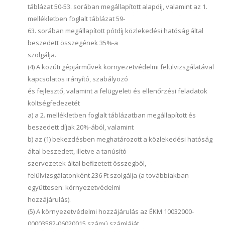
táblázat 50-53. sorában megállapított alapdíj, valamint az 1.
mellékletben foglalt táblázat 59-
63. sorában megállapított pótdíj közlekedési hatóság által
beszedett összegének 35%-a
szolgálja.
(4) A közúti gépjárművek környezetvédelmi felülvizsgálatával
kapcsolatos irányító, szabályozó
és fejlesztő, valamint a felügyeleti és ellenőrzési feladatok
költségfedezetét
a) a 2. mellékletben foglalt táblázatban megállapított és
beszedett díjak 20%-ából, valamint
b) az (1) bekezdésben meghatározott a közlekedési hatóság
által beszedett, illetve a tanúsító
szervezetek által befizetett összegből,
felülvizsgálatonként 236 Ft szolgálja (a továbbiakban
együttesen: környezetvédelmi
hozzájárulás).
(5) A környezetvédelmi hozzájárulás az ÉKM 10032000-
00003582-06020015 számú számláját