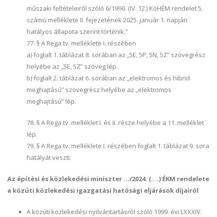
műszaki feltételeiről szóló 6/1990. (IV. 12.) KöHÉM rendelet 5.
számú melléklete II. fejezetének 2025. január 1. napján
hatályos állapota szerint történik.”
77. § A Rega tv. melléklete I. részében
a) foglalt 1. táblázat 8. sorában az „5E, 5P, 5N, 5Z” szövegrész
helyébe az „5E, 5Z” szöveg lép.
b) foglalt 2. táblázat 6. sorában az „elektromos és hibrid
meghajtású” szövegrész helyébe az „elektromos
meghajtású” lép.
78. § A Rega tv. melléklet I. és II. része helyébe a 11. melléklet
lép.
79. § A Rega tv. melléklete I. részében foglalt 1. táblázat 9. sora
hatályát veszti.
Az építési és közlekedési miniszter .../2024. (....) ÉKM rendelete
a közúti közlekedési igazgatási hatósági eljárások díjairól
A közúti közlekedési nyilvántartásról szóló 1999. évi LXXXIV.