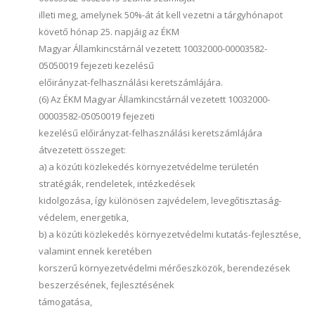
illeti meg, amelynek 50%-át át kell vezetni a tárgyhónapot
követő hónap 25. napjáig az ÉKM
Magyar Államkincstárnál vezetett 10032000-00003582-
05050019 fejezeti kezelésű
előirányzat-felhasználási keretszámlájára.
(6) Az ÉKM Magyar Államkincstárnál vezetett 10032000-
00003582-05050019 fejezeti
kezelésű előirányzat-felhasználási keretszámlájára
átvezetett összeget:
a) a közúti közlekedés környezetvédelme területén
stratégiák, rendeletek, intézkedések
kidolgozása, így különösen zajvédelem, levegőtisztaság-
védelem, energetika,
b) a közúti közlekedés környezetvédelmi kutatás-fejlesztése,
valamint ennek keretében
korszerű környezetvédelmi mérőeszközök, berendezések
beszerzésének, fejlesztésének
támogatása,