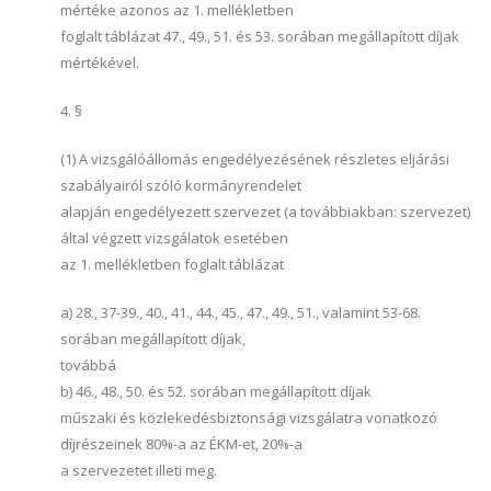
mértéke azonos az 1. mellékletben
foglalt táblázat 47., 49., 51. és 53. sorában megállapított díjak
mértékével.
4. §
(1) A vizsgálóállomás engedélyezésének részletes eljárási
szabályairól szóló kormányrendelet
alapján engedélyezett szervezet (a továbbiakban: szervezet)
által végzett vizsgálatok esetében
az 1. mellékletben foglalt táblázat
a) 28., 37-39., 40., 41., 44., 45., 47., 49., 51., valamint 53-68.
sorában megállapított díjak,
továbbá
b) 46., 48., 50. és 52. sorában megállapított díjak
műszaki és közlekedésbiztonsági vizsgálatra vonatkozó
díjrészeinek 80%-a az ÉKM-et, 20%-a
a szervezetet illeti meg.