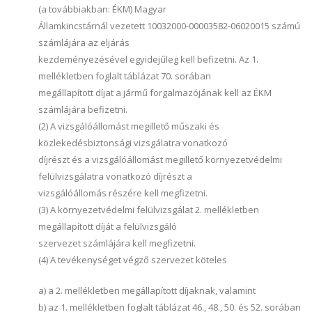
(a továbbiakban: ÉKM) Magyar
Államkincstárnál vezetett 10032000-00003582-06020015 számú
számlájára az eljárás
kezdeményezésével egyidejűleg kell befizetni. Az 1.
mellékletben foglalt táblázat 70. sorában
megállapított díjat a jármű forgalmazójának kell az ÉKM
számlájára befizetni.
(2) A vizsgálóállomást megillető műszaki és
közlekedésbiztonsági vizsgálatra vonatkozó
díjrészt és a vizsgálóállomást megillető környezetvédelmi
felülvizsgálatra vonatkozó díjrészt a
vizsgálóállomás részére kell megfizetni.
(3) A környezetvédelmi felülvizsgálat 2. mellékletben
megállapított díját a felülvizsgáló
szervezet számlájára kell megfizetni.
(4) A tevékenységet végző szervezet köteles
a) a 2. mellékletben megállapított díjaknak, valamint
b) az 1. mellékletben foglalt táblázat 46., 48., 50. és 52. sorában