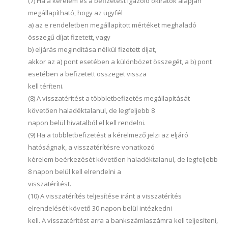
(7) Ha a kérelem és a befizetést igazoló okiratok alapján
megállapítható, hogy az ügyfél
a) az e rendeletben megállapított mértéket meghaladó
összegű díjat fizetett, vagy
b) eljárás megindítása nélkül fizetett díjat,
akkor az a) pont esetében a különbözet összegét, a b) pont
esetében a befizetett összeget vissza
kell téríteni.
(8) A visszatérítést a többletbefizetés megállapítását
követően haladéktalanul, de legfeljebb 8
napon belül hivatalból el kell rendelni.
(9) Ha a többletbefizetést a kérelmező jelzi az eljáró
hatóságnak, a visszatérítésre vonatkozó
kérelem beérkezését követően haladéktalanul, de legfeljebb
8 napon belül kell elrendelni a
visszatérítést.
(10) A visszatérítés teljesítése iránt a visszatérítés
elrendelését követő 30 napon belül intézkedni
kell. A visszatérítést arra a bankszámlaszámra kell teljesíteni,