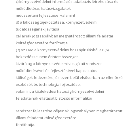
c) környezetvédelmi információs adatbázis létrehozása és
működtetése, hatásvizsgálatok
módszertani fejlesztése, valamint
d) a lakosság tájékoztatása, környezetvédelmi
tudatosságának javítása
céljainak jogszabályban meghatározott állami feladatai
költségfedezetére fordíthatja.
(7) Az ÉKM a környezetvédelmi hozzájárulásból az (6)
bekezdéssel nem érintett összeget
kizárólag a környezetvédelmi vizsgálati rendszer
működtetésével és fejlesztésével kapcsolatos
költségek fedezetére, és ezen belül elsősorban az ellenőrző
eszközök és technológia fejlesztése,
valamint a közlekedési hatóság környezetvédelmi
feladatainak ellátását biztosító informatikai
rendszer fejlesztése céljainak jogszabályban meghatározott
állami feladatai költségfedezetére
fordíthatja.