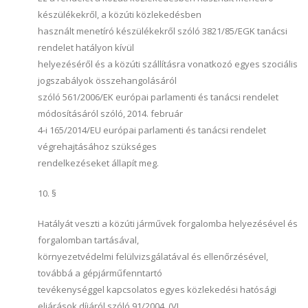
készülékekről, a közúti közlekedésben
használt menetíró készülékekről szóló 3821/85/EGK tanácsi
rendelet hatályon kívül
helyezéséről és a közúti szállításra vonatkozó egyes szociális
jogszabályok összehangolásáról
szóló 561/2006/EK európai parlamenti és tanácsi rendelet
módosításáról szóló, 2014. február
4-i 165/2014/EU európai parlamenti és tanácsi rendelet
végrehajtásához szükséges
rendelkezéseket állapít meg.
10. §
Hatályát veszti a közúti járművek forgalomba helyezésével és
forgalomban tartásával,
környezetvédelmi felülvizsgálatával és ellenőrzésével,
továbbá a gépjárműfenntartó
tevékenységgel kapcsolatos egyes közlekedési hatósági
eljárások díjáról szóló 91/2004. (VI.