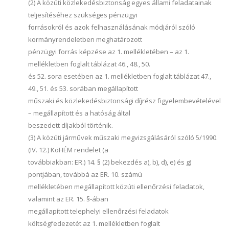
(2) A közúti közlekedésbiztonság egyes állami feladatainak
teljesítéséhez szükséges pénzügyi
forrásokról és azok felhasználásának módjáról szóló
kormányrendeletben meghatározott
pénzügyi forrás képzése az 1. mellékletében – az 1.
mellékletben foglalt táblázat 46., 48., 50.
és 52. sora esetében az 1. mellékletben foglalt táblázat 47.,
49., 51. és 53. sorában megállapított
műszaki és közlekedésbiztonsági díjrész figyelembevételével
– megállapított és a hatóság által
beszedett díjakból történik.
(3) A közúti járművek műszaki megvizsgálásáról szóló 5/1990.
(IV. 12.) KöHÉM rendelet (a
továbbiakban: ER.) 14. § (2) bekezdés a), b), d), e) és g)
pontjában, továbbá az ER. 10. számú
mellékletében megállapított közúti ellenőrzési feladatok,
valamint az ER. 15. §-ában
megállapított telephelyi ellenőrzési feladatok
költségfedezetét az 1. mellékletben foglalt