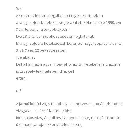
5. §
Az e rendeletben megállapított díjak tekintetében
a) a díjfizetési kötelezettségre az illetékekről szóló 1990. évi
XCIII. törvény (a továbbiakban:
Itv.) 28. § (2) és (3) bekezdésében foglaltakat,
b) a díjfizetésre kötelezettek körének megállapítására az Itv.
31. § (1) és (2) bekezdésében
foglaltakat
kell alkalmazni azzal, hogy ahol az Itv. illetéket említ, azon e
jogszabály tekintetében díjat kell
érteni.
6. §
A jármű közúti vagy telephelyi ellenőrzése alapján elrendelt
vizsgálat – a járműfajtára előírt
időszakos vizsgálat díjával azonos összegű – díját a jármű
üzembentartója akkor köteles fizetni,