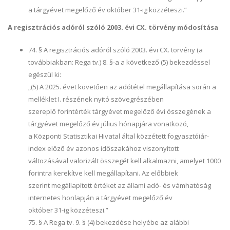
a tárgyévet megelőző év október 31-ig közzéteszi.”
A regisztrációs adóról szóló 2003. évi CX. törvény módosítása
74. § A regisztrációs adóról szóló 2003. évi CX. törvény (a
továbbiakban: Rega tv.) 8. §-a a következő (5) bekezdéssel
egészül ki:
„(5) A 2025. évet követően az adótétel megállapítása során a
melléklet I. részének nyitó szövegrészében
szereplő forintérték tárgyévet megelőző évi összegének a
tárgyévet megelőző év július hónapjára vonatkozó,
a Központi Statisztikai Hivatal által közzétett fogyasztóiár-
index előző év azonos időszakához viszonyított
változásával valorizált összegét kell alkalmazni, amelyet 1000
forintra kerekítve kell megállapítani. Az előbbiek
szerint megállapított értéket az állami adó- és vámhatóság
internetes honlapján a tárgyévet megelőző év
október 31-ig közzéteszi.”
75. § A Rega tv. 9. § (4) bekezdése helyébe az alábbi