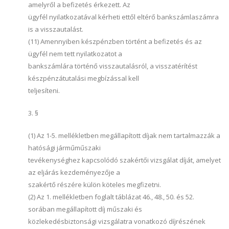
amelyről a befizetés érkezett. Az
ügyfél nyilatkozatával kérheti ettől eltérő bankszámlaszámra
is a visszautalást.
(11) Amennyiben készpénzben történt a befizetés és az
ügyfél nem tett nyilatkozatot a
bankszámlára történő visszautalásról, a visszatérítést
készpénzátutalási megbízással kell
teljesíteni.
3. §
(1) Az 1-5. mellékletben megállapított díjak nem tartalmazzák a
hatósági járműműszaki
tevékenységhez kapcsolódó szakértői vizsgálat díját, amelyet
az eljárás kezdeményezője a
szakértő részére külön köteles megfizetni.
(2) Az 1. mellékletben foglalt táblázat 46., 48., 50. és 52.
sorában megállapított díj műszaki és
közlekedésbiztonsági vizsgálatra vonatkozó díjrészének