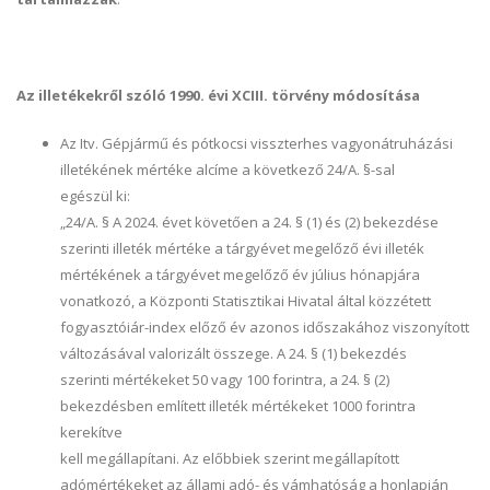
Az illetékekről szóló 1990. évi XCIII. törvény módosítása
Az Itv. Gépjármű és pótkocsi visszterhes vagyonátruházási
illetékének mértéke alcíme a következő 24/A. §-sal
egészül ki:
„24/A. § A 2024. évet követően a 24. § (1) és (2) bekezdése
szerinti illeték mértéke a tárgyévet megelőző évi illeték
mértékének a tárgyévet megelőző év július hónapjára
vonatkozó, a Központi Statisztikai Hivatal által közzétett
fogyasztóiár-index előző év azonos időszakához viszonyított
változásával valorizált összege. A 24. § (1) bekezdés
szerinti mértékeket 50 vagy 100 forintra, a 24. § (2)
bekezdésben említett illeték mértékeket 1000 forintra
kerekítve
kell megállapítani. Az előbbiek szerint megállapított
adómértékeket az állami adó- és vámhatóság a honlapján