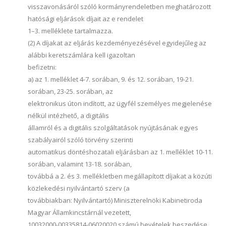
visszavonásáról szóló kormányrendeletben meghatározott
hatósági eljárások díjait az e rendelet
1–3. melléklete tartalmazza.
(2) A díjakat az eljárás kezdeményezésével egyidejűleg az
alábbi keretszámlára kell igazoltan
befizetni:
a) az 1. melléklet 4-7. sorában, 9. és 12. sorában, 19-21.
sorában, 23-25. sorában, az
elektronikus úton indított, az ügyfél személyes megjelenése
nélkül intézhető, a digitális
államról és a digitális szolgáltatások nyújtásának egyes
szabályairól szóló törvény szerinti
automatikus döntéshozatali eljárásban az 1. melléklet 10-11.
sorában, valamint 13-18. sorában,
továbbá a 2. és 3. mellékletben megállapított díjakat a közúti
közlekedési nyilvántartó szerv (a
továbbiakban: Nyilvántartó) Miniszterelnöki Kabinetiroda
Magyar Államkincstárnál vezetett,
10032000-00335814-06020020 számú bevételek beszedése