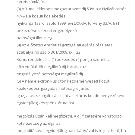
keretszámlájára.
(3) A 3. mellékletben meghatározott díj 53%-a a Nyilvántartót,
47%-a a közúti közlekedési
nyilvántartásról szóló 1999. évi LXXXIV. törvény 33/A. § (1)
bekezdése szerinti engedélyező
hatóságot illeti meg.
(4) Az előzetes eredetiségvizsgálati eljárás részletes
szabályairól szóló 301/2009. (XII. 22.)
Korm. rendelet 5. § (1) bekezdés n) pontja szerinti, a
közreműködőt megillető díj forrása az
engedélyező hatóságot megillető díj.
(5) A nem elektronikus úton kezdeményezett közúti
közlekedési igazgatási hatósági eljárás
igazgatási szolgáltatási díját az eljárás kezdeményezésével
egyidejűleg készpénz-átutalási
megbízás útján kell megfizetni. A díj fizetésére vonatkozó
kötelezettség az eljárás
megindításával egyidejűleg bankkártyával is teljesíthető, ha