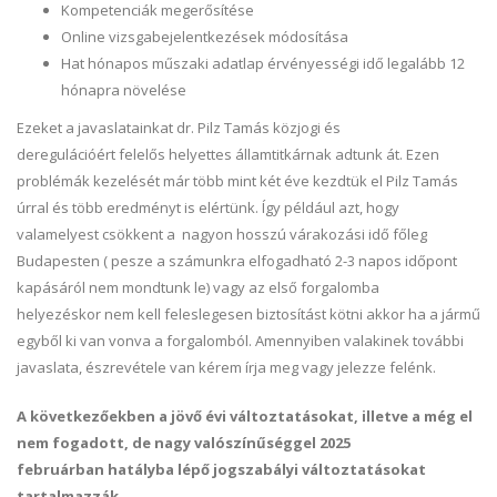
Kompetenciák megerősítése
Online vizsgabejelentkezések módosítása
Hat hónapos műszaki adatlap érvényességi idő legalább 12
hónapra növelése
Ezeket a javaslatainkat dr. Pilz Tamás közjogi és
deregulációért felelős helyettes államtitkárnak adtunk át. Ezen
problémák kezelését már több mint két éve kezdtük el Pilz Tamás
úrral és több eredményt is elértünk. Így például azt, hogy
valamelyest csökkent a nagyon hosszú várakozási idő főleg
Budapesten ( pesze a számunkra elfogadható 2-3 napos időpont
kapásáról nem mondtunk le) vagy az első forgalomba
helyezéskor nem kell feleslegesen biztosítást kötni akkor ha a jármű
egyből ki van vonva a forgalomból. Amennyiben valakinek további
javaslata, észrevétele van kérem írja meg vagy jelezze felénk.
A következőekben a jövő évi változtatásokat, illetve a még el
nem fogadott, de nagy valószínűséggel 2025
februárban hatályba lépő jogszabályi változtatásokat
tartalmazzák
.