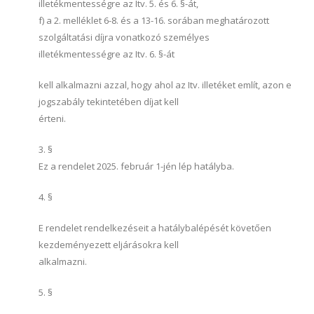
illetékmentességre az Itv. 5. és 6. §-át,
f) a 2. melléklet 6-8. és a 13-16. sorában meghatározott
szolgáltatási díjra vonatkozó személyes
illetékmentességre az Itv. 6. §-át
kell alkalmazni azzal, hogy ahol az Itv. illetéket említ, azon e
jogszabály tekintetében díjat kell
érteni.
3. §
Ez a rendelet 2025. február 1-jén lép hatályba.
4. §
E rendelet rendelkezéseit a hatálybalépését követően
kezdeményezett eljárásokra kell
alkalmazni.
5. §