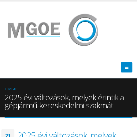
CÍMLAP
2025 évi változások, melyek érintik a
gépjármű-kereskedelmi szakmát
2025 évi változások, melyek
21