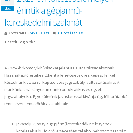
érintik a gépjármű-
dec
kereskedelmi szakmát
Közzétette
Borka Balázs
0 Hozzászólás
Tisztelt Tagjaink !
A 2025- év komoly kihívásokat jelent az autós társadalomnak.
Használtautó értékesítőként a lehetőségekhez képest fel kell
készülnünk az ezzel kapcsolatos jogszabályi változtatásokra. A
munkánkat hátrányosan érintő bürokratikus és egyéb
jogszabályokat Egyesületünk javaslatokkal kívánja ügyfélbarátabbá
tenni, ezen témakörök az alábbiak:
Javasoljuk, hogy a gépjárműkereskedők ne legyenek
kötelesek a külföldről értékesítés céljából behozott használt