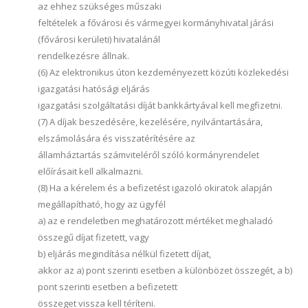
az ehhez szükséges műszaki
feltételek a fővárosi és vármegyei kormányhivatal járási
(fővárosi kerületi) hivatalánál
rendelkezésre állnak.
(6) Az elektronikus úton kezdeményezett közúti közlekedési
igazgatási hatósági eljárás
igazgatási szolgáltatási díját bankkártyával kell megfizetni.
(7) A díjak beszedésére, kezelésére, nyilvántartására,
elszámolására és visszatérítésére az
államháztartás számviteléről szóló kormányrendelet
előírásait kell alkalmazni.
(8) Ha a kérelem és a befizetést igazoló okiratok alapján
megállapítható, hogy az ügyfél
a) az e rendeletben meghatározott mértéket meghaladó
összegű díjat fizetett, vagy
b) eljárás megindítása nélkül fizetett díjat,
akkor az a) pont szerinti esetben a különbözet összegét, a b)
pont szerinti esetben a befizetett
összeget vissza kell téríteni.