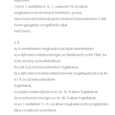
teljesíteni.
(13) Az 1. melléklet 4., 6., 7., valamint 19. sorában
meghatározott okmányok belföldön, postai
úton könyvelt küldeményként történő kézbesítéséért 2 000
forint igazgatási szolgáltatási díjat
kell fizetni.
2. §
Az e rendeletben meghatározott díjak tekintetében
a) a díjfizetési kötelezettségre az illetékekről szóló 1990. évi
XCIII. törvény (a továbbiakban:
Itv.) 28. § (2)-(3) bekezdésében foglaltakat,
b) a díjfizetésre kötelezettek körének megállapítására az Itv.
31. § (1)–(3) bekezdésében
foglaltakat,
c) a jogorvoslati eljárásra az Itv. 32. §-ában foglaltakat,
d) a mulasztási bírságra az Itv. 82. §-ában foglaltakat,
e) az 1. melléklet 11-15. sorában meghatározott szolgáltatási
díjra vonatkozó személyes