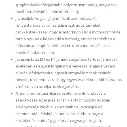
gépjárműveket forgalomba helyezni mindaddig, amíg azok
továbbértékesítése nem történt meg.
Javasoljuk, hogy a gépjárművek azonosítása és
nyilvántartása során az adminisztrációs terheket
csökkentsék azzal, hogy a motorkódon túl a motorszámot ne
tartsa nyilván a közlekedési hatóság, ennek érdekében a
műszaki adatlapból törlésre kerüljön a motorszám, mint
kötelező adattartalom.
Javasoljuk, az M1 és N1 járműkategóriába tartozó járművek
esetében az egyedi forgalomba helyezési engedélyezési
eljárás lefolytatására jogosult vizsgaállomások számát
növelni, tekintettel arra, hogy egyes esetekben több hónapos
várólista van az eljárás elvégzésére.
A jármű-honosítási eljárás esetén ellentmondásos a
szabályozás az eljárás során kiállított műszaki adatlap
érvényességi idejével kapcsolatban. Javasoljuk az
ellentmondás feloldását annak érdekében, hogy a
közlekedési hatóság gyakorlata egységes legyen.