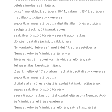
célelszámolási számlájára;
b) az 1. melléklet 3. sorában, 10-11., valamint 13-18. sorában
megállapított díjakat – kivéve az
a) pontban meghatározott a digitális államról és a digitális
szolgáltatások nyújtásának egyes
szabályairól szóló törvény szerinti automatikus
döntéshozatali eljárást, továbbá, ha a
Nyilvántartó, illetve az 1. melléklet 17. sora esetében a
Nemzeti Adó- és Vámhivatal jár el – a
fővárosi és vármegyei kormányhivatal előirányzat-
felhasználási keretszámlájára;
c) az 1. melléklet 17. sorában meghatározott díjat – kivéve az
a) pontban meghatározott a
digitális államról és a digitális szolgáltatások nyújtásának
egyes szabályairól szóló törvény
szerinti automatikus döntéshozatali eljárást - a Nemzeti Adó-
és Vámhivatal eljárása esetén a
Nemzeti Adó- és Vámhivatal előirányzat-felhasználási