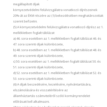
megállapított díjak
környezetvédelmi felülvizsgálatra vonatkozó díjrészeinek
20%-át az ÉKM részére az (1) bekezdésében meghatározottak
szerint befizetni.
(5) A környezetvédelmi felülvizsgálatra vonatkozó díjrész az 1.
mellékletben foglalt táblázat
a) 46. sora esetében az 1. mellékletben foglalt táblázat 46. és
47. sora szerinti díjak különbözete,
b) 48. sora esetében az 1. mellékletben foglalt táblázat 48. és
49. sora szerinti díjak különbözete,
c) 50. sora esetében az 1. mellékletben foglalt táblázat 50. és
51. sora szerinti díjak különbözete,
d) 52. sora esetében az 1. mellékletben foglalt táblázat 52. és
53. sora szerinti díjak különbözete.
(6) A díjak beszedésére, kezelésére, nyilvántartására,
elszámolására és visszatérítésére az
államháztartás számviteléről szóló kormányrendelet
előírásait kell alkalmazni.