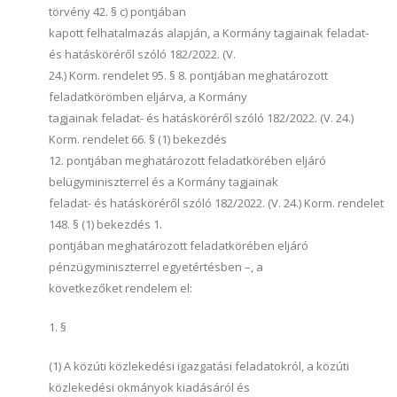
törvény 42. § c) pontjában
kapott felhatalmazás alapján, a Kormány tagjainak feladat-
és hatásköréről szóló 182/2022. (V.
24.) Korm. rendelet 95. § 8. pontjában meghatározott
feladatkörömben eljárva, a Kormány
tagjainak feladat- és hatásköréről szóló 182/2022. (V. 24.)
Korm. rendelet 66. § (1) bekezdés
12. pontjában meghatározott feladatkörében eljáró
belügyminiszterrel és a Kormány tagjainak
feladat- és hatásköréről szóló 182/2022. (V. 24.) Korm. rendelet
148. § (1) bekezdés 1.
pontjában meghatározott feladatkörében eljáró
pénzügyminiszterrel egyetértésben –, a
következőket rendelem el:
1. §
(1) A közúti közlekedési igazgatási feladatokról, a közúti
közlekedési okmányok kiadásáról és