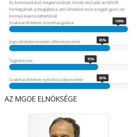
és kommunikáció megtervezését. Ennek első jele az MGOE
honlapjának a megújítása, ami lehetővé teszi a tagok gyors és
könnyű kapcsolattartását.
100%
Szakmai érdekek összehangolása
85%
Jogszabálytervezetek véleményezése
75%
Tagtoborzás
85%
Szakmai érdekek nyilvános képviselete
AZ MGOE ELNÖKSÉGE