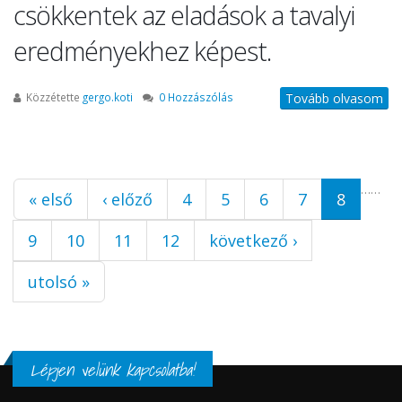
csökkentek az eladások a tavalyi
eredményekhez képest.
Közzétette
gergo.koti
0 Hozzászólás
Tovább olvasom
Oldalak
…
…
« első
‹ előző
4
5
6
7
8
9
10
11
12
következő ›
utolsó »
Lépjen velünk kapcsolatba!