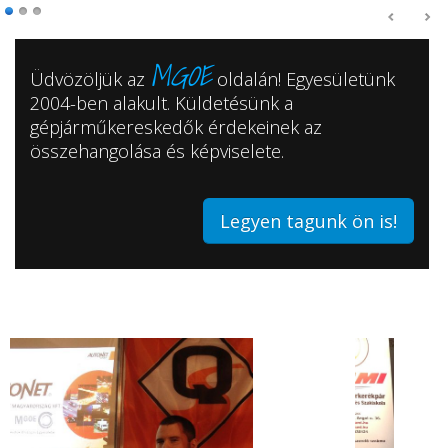
MGOE
Üdvözöljük az
oldalán! Egyesületünk
2004-ben alakult. Küldetésünk a
Partnerünkkel az AUTONET-tel a MOBILITÁS kiállításon
gépjárműkereskedők érdekeinek az
összehangolása és képviselete.
Legyen tagunk ön is!