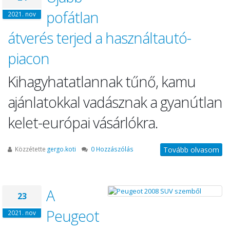
pofátlan
2021. nov
átverés terjed a használtautó-
piacon
Kihagyhatatlannak tűnő, kamu
ajánlatokkal vadásznak a gyanútlan
kelet-európai vásárlókra.
Közzétette
gergo.koti
0 Hozzászólás
Tovább olvasom
A
23
Peugeot
2021. nov