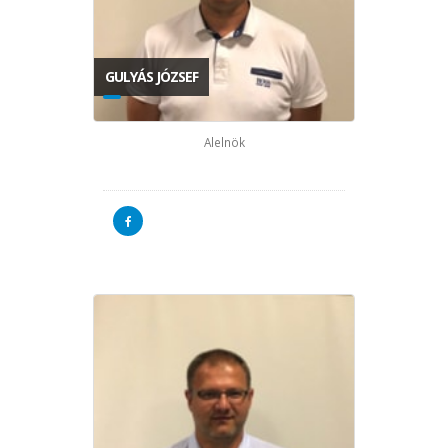
GULYÁS JÓZSEF
Alelnök