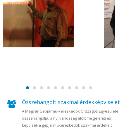
Összehangolt szakmai érdekképviselet
A Magyar Gépjármű-kereskedők Országos Egyesülete
összehangolja, a nyilvánosság előtt megjeleníti és
képviseli a gépjárműkereskedők szakmai érdekeit.