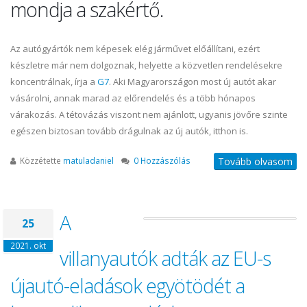
mondja a szakértő.
Az autógyártók nem képesek elég járművet előállítani, ezért
készletre már nem dolgoznak, helyette a közvetlen rendelésekre
koncentrálnak, írja a
G7
. Aki Magyarországon most új autót akar
vásárolni, annak marad az előrendelés és a több hónapos
várakozás. A tétovázás viszont nem ajánlott, ugyanis jövőre szinte
egészen biztosan tovább drágulnak az új autók, itthon is.
Közzétette
matuladaniel
0 Hozzászólás
Tovább olvasom
A
25
2021. okt
villanyautók adták az EU-s
újautó-eladások egyötödét a