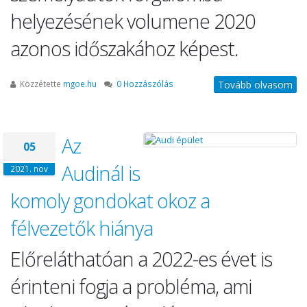
helyezésének volumene 2020
azonos időszakához képest.
Közzétette
mgoe.hu
0 Hozzászólás
Tovább olvasom
Az
05
Audinál is
2021. nov
komoly gondokat okoz a
félvezetők hiánya
Előreláthatóan a 2022-es évet is
érinteni fogja a probléma, ami