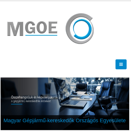
Magyar Gépjármű-kereskedők Országos Egyesülete