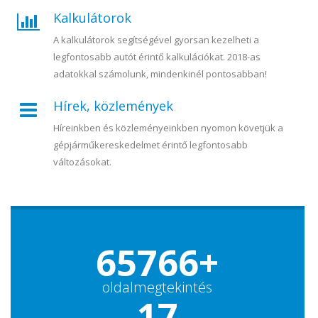
Kalkulátorok
A kalkulátorok segítségével gyorsan kezelheti a
legfontosabb autót érintő kalkulációkat. 2018-as
adatokkal számolunk, mindenkinél pontosabban!
Hírek, közlemények
Híreinkben és közleményeinkben nyomon követjük a
gépjárműkereskedelmet érintő legfontosabb
változásokat.
65766+
oldalmegtekintés
17