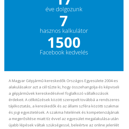
éve dolgozunk
7
hasznos kalkulátor
1500
Facebook kedvelés
A Magyar Gépjármű-kereskedők Országos Egyesülete 2004-es
alakulásakor azt a cél tűzte ki, hogy összehangolja és képviseli
a gépjárművek kereskedésével foglalkozó vállalkozások
érdekeit. A célkitűzések között szerepelt továbbá a rendszeres
tájékoztatás, a kereskedők és az állami szféra közötti szakmai
és jogi egyeztetések. A szakma hitelének és kompetenciájának
a megerősítése miatt tíz évvel az egyesület megalakulása után
újabb lépések váltak szükségessé, beleértve az online jelenlét