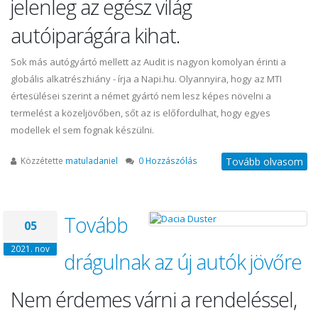
jelenleg az egész világ
autóiparágára kihat.
Sok más autógyártó mellett az Audit is nagyon komolyan érinti a
globális alkatrészhiány - írja a Napi.hu. Olyannyira, hogy az MTI
értesülései szerint a német gyártó nem lesz képes növelni a
termelést a közeljövőben, sőt az is előfordulhat, hogy egyes
modellek el sem fognak készülni.
Közzétette
matuladaniel
0 Hozzászólás
Tovább olvasom
Tovább
05
2021. nov
drágulnak az új autók jövőre
Nem érdemes várni a rendeléssel,