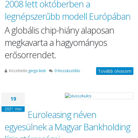
2008 lett októberben a
legnépszerűbb modell Európában
A globális chip-hiány alaposan
megkavarta a hagyományos
erősorrendet.
Közzétette
gergo.koti
0 Hozzászólás
Tovább olvasom
19
2021. nov
Euroleasing néven
egyesülnek a Magyar Bankholding