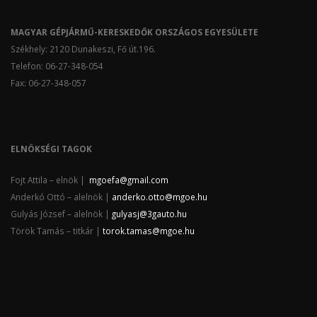
MAGYAR GÉPJÁRMŰ-KERESKEDŐK ORSZÁGOS EGYESÜLETE
Székhely: 2120 Dunakeszi, Fő út.196.
Telefon: 06-27-348-054
Fax: 06-27-348-057
ELNÖKSÉGI TAGOK
Fojt Attila – elnök |
mgoefa@gmail.com
Anderkó Ottó – alelnök |
anderko.otto@mgoe.hu
Gulyás József – alelnök |
gulyasj@3gauto.hu
Török Tamás – titkár |
torok.tamas@mgoe.hu