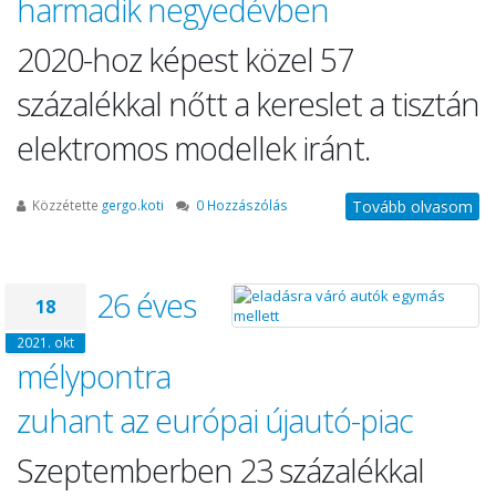
harmadik negyedévben
2020-hoz képest közel 57
százalékkal nőtt a kereslet a tisztán
elektromos modellek iránt.
Közzétette
gergo.koti
0 Hozzászólás
Tovább olvasom
26 éves
18
2021. okt
mélypontra
zuhant az európai újautó-piac
Szeptemberben 23 százalékkal