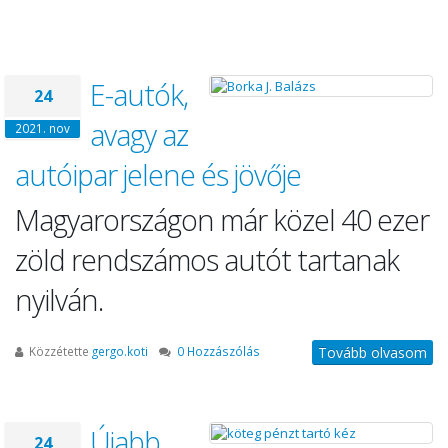
E-autók,
24
avagy az
2021. nov
autóipar jelene és jövője
Magyarországon már közel 40 ezer
zöld rendszámos autót tartanak
nyilván.
Közzétette
gergo.koti
0 Hozzászólás
Tovább olvasom
Újabb
24