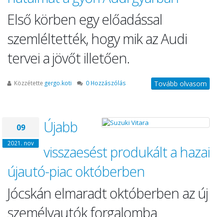
Első körben egy előadással
szemléltették, hogy mik az Audi
tervei a jövőt illetően.
Közzétette
gergo.koti
0 Hozzászólás
Tovább olvasom
Újabb
09
2021. nov
visszaesést produkált a hazai
újautó-piac októberben
Jócskán elmaradt októberben az új
személyautók forgalomba