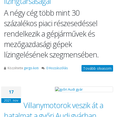
lízingtársaságai
A négy cég több mint 30
százalékos piaci részesedéssel
rendelkezik a gépjárművek és
mezőgazdasági gépek
lízingelésének szegmensében.
Közzétette
gergo.koti
0 Hozzászólás
Tovább olvasom
17
2021. nov
Villanymotorok veszik át a
hatalmat a győri Audi gyárban