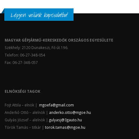
Lépjen velünk kapcsolatba!
MAGYAR GÉPJÁRMŰ-KERESKEDŐK ORSZÁGOS EGYESÜLETE
Székhely: 2120 Dunakeszi, Fő út.196.
Telefon: 06-27-348-054
Fax: 06-27-348-057
ELNÖKSÉGI TAGOK
Fojt Attila – elnök |
mgoefa@gmail.com
Anderkó Ottó – alelnök |
anderko.otto@mgoe.hu
Gulyás József – alelnök |
gulyasj@3gauto.hu
Török Tamás – titkár |
torok.tamas@mgoe.hu