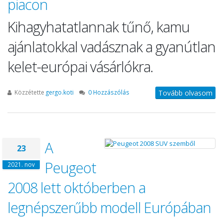
piacon
Kihagyhatatlannak tűnő, kamu
ajánlatokkal vadásznak a gyanútlan
kelet-európai vásárlókra.
Közzétette
gergo.koti
0 Hozzászólás
Tovább olvasom
A
23
Peugeot
2021. nov
2008 lett októberben a
legnépszerűbb modell Európában