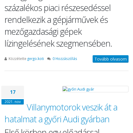
százalékos piaci részesedéssel
rendelkezik a gépjárművek és
mezőgazdasági gépek
lízingelésének szegmensében.
Közzétette
gergo.koti
0 Hozzászólás
Tovább olvasom
17
2021. nov
Villanymotorok veszik át a
hatalmat a győri Audi gyárban
Első körben egy előadással