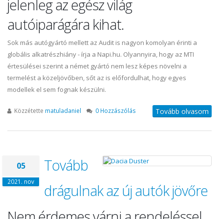
jelenleg az egész világ
autóiparágára kihat.
Sok más autógyártó mellett az Audit is nagyon komolyan érinti a
globális alkatrészhiány - írja a Napi.hu. Olyannyira, hogy az MTI
értesülései szerint a német gyártó nem lesz képes növelni a
termelést a közeljövőben, sőt az is előfordulhat, hogy egyes
modellek el sem fognak készülni.
Közzétette
matuladaniel
0 Hozzászólás
Tovább olvasom
Tovább
05
2021. nov
drágulnak az új autók jövőre
Nem érdemes várni a rendeléssel,