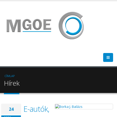
CÍMLAP
Hírek
E-autók,
24