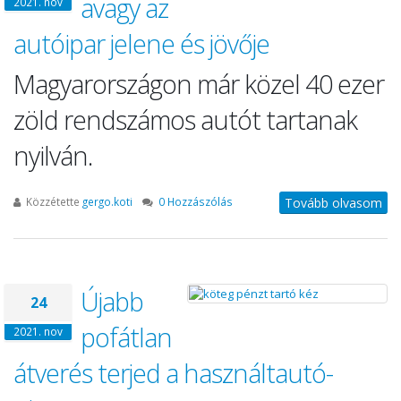
avagy az
2021. nov
autóipar jelene és jövője
Magyarországon már közel 40 ezer
zöld rendszámos autót tartanak
nyilván.
Közzétette
gergo.koti
0 Hozzászólás
Tovább olvasom
Újabb
24
pofátlan
2021. nov
átverés terjed a használtautó-