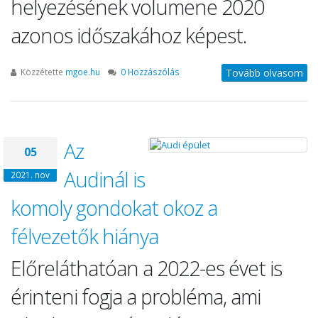
helyezésének volumene 2020
azonos időszakához képest.
Közzétette
mgoe.hu
0 Hozzászólás
Tovább olvasom
Az
05
Audinál is
2021. nov
komoly gondokat okoz a
félvezetők hiánya
Előreláthatóan a 2022-es évet is
érinteni fogja a probléma, ami