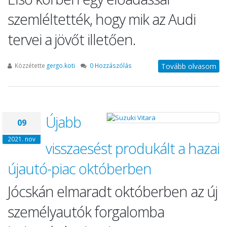
szemléltették, hogy mik az Audi
tervei a jövőt illetően.
Közzétette
gergo.koti
0 Hozzászólás
Tovább olvasom
Újabb
09
2021. nov
visszaesést produkált a hazai
újautó-piac októberben
Jócskán elmaradt októberben az új
személyautók forgalomba