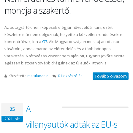
mondja a szakértő.
Az autógyártók nem képesek elég járművet előállítani, ezért
készletre már nem dolgoznak, helyette a közvetlen rendelésekre
koncentrálnak, írja a
G7
. Aki Magyarországon most új autót akar
vásárolni, annak marad az előrendelés és a több hónapos
várakozás. A tétovázás viszont nem ajánlott, ugyanis jövőre szinte
egészen biztosan tovább drágulnak az új autók, itthon is.
Közzétette
matuladaniel
0 Hozzászólás
Tovább olvasom
A
25
2021. okt
villanyautók adták az EU-s