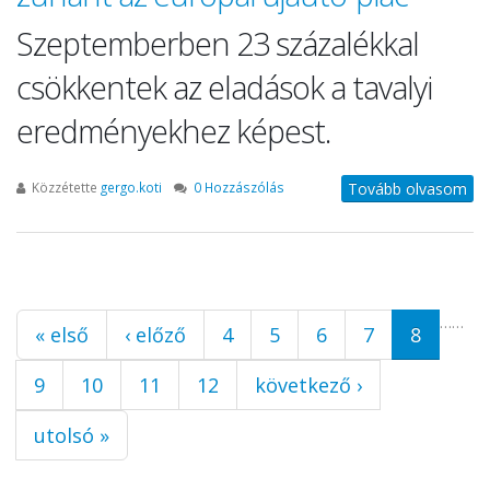
Szeptemberben 23 százalékkal
csökkentek az eladások a tavalyi
eredményekhez képest.
Közzétette
gergo.koti
0 Hozzászólás
Tovább olvasom
Oldalak
…
…
« első
‹ előző
4
5
6
7
8
9
10
11
12
következő ›
utolsó »