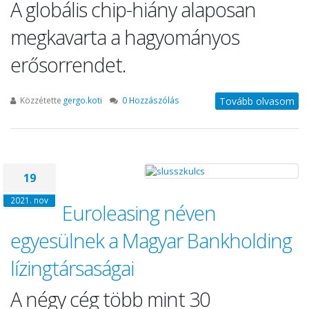
A globális chip-hiány alaposan
megkavarta a hagyományos
erősorrendet.
Közzétette
gergo.koti
0 Hozzászólás
Tovább olvasom
19
2021. nov
Euroleasing néven
egyesülnek a Magyar Bankholding
lízingtársaságai
A négy cég több mint 30