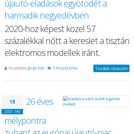
újautó-eladások egyötödét a
harmadik negyedévben
2020-hoz képest közel 57
százalékkal nőtt a kereslet a tisztán
elektromos modellek iránt.
Közzétette
gergo.koti
0 Hozzászólás
Tovább olvasom
26 éves
18
2021. okt
mélypontra
zuhant az európai újautó-piac