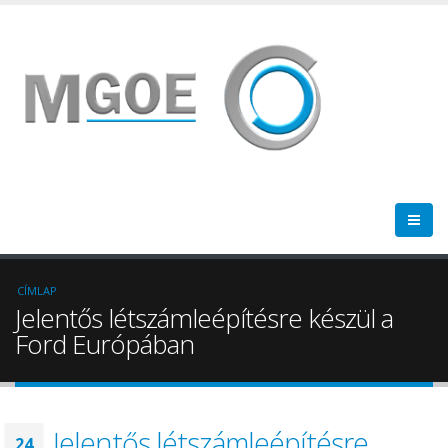
CÍMLAP
Jelentős létszámleépítésre készül a
Ford Európában
Jelentős létszámleépítésre
24