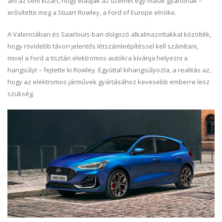
ám az sem kizárt, hogy eladják az üzemet egy másik gyártónak –
erősítette meg a Stuart Rowley, a Ford of Europe elnöke.
A Valenciában és Saarlouis-ban dolgozó alkalmazottakkal közölték,
hogy rövidebb távon jelentős létszámleépítéssel kell számítani,
mivel a Ford a tisztán elektromos autókra kívánja helyezni a
hangsúlyt – fejtette ki Rowley. Egyúttal kihangsúlyozta, a realitás az,
hogy az elektromos járművek gyártásához kevesebb emberre lesz
szükség.