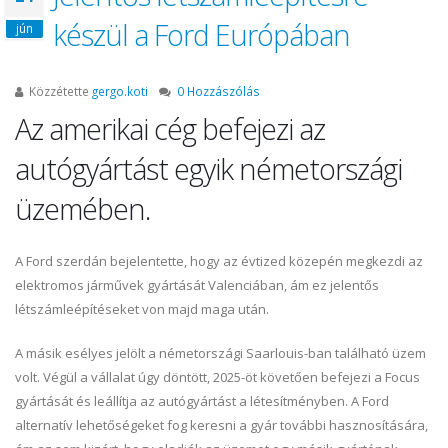
készül a Ford Európában
jún
Közzétette
gergo.koti
0 Hozzászólás
Az amerikai cég befejezi az
autógyártást egyik németországi
üzemében.
A Ford szerdán bejelentette, hogy az évtized közepén megkezdi az
elektromos járművek gyártását Valenciában, ám ez jelentős
létszámleépítéseket von majd maga után.
A másik esélyes jelölt a németországi Saarlouis-ban található üzem
volt. Végül a vállalat úgy döntött, 2025-öt követően befejezi a Focus
gyártását és leállítja az autógyártást a létesítményben. A Ford
alternatív lehetőségeket fog keresni a gyár további hasznosítására,