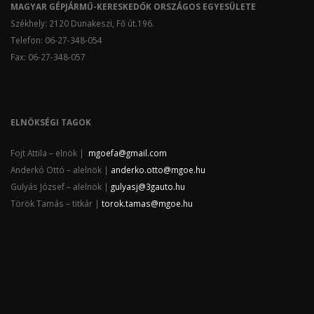
MAGYAR GÉPJÁRMŰ-KERESKEDŐK ORSZÁGOS EGYESÜLETE
Székhely: 2120 Dunakeszi, Fő út.196.
Telefon: 06-27-348-054
Fax: 06-27-348-057
ELNÖKSÉGI TAGOK
Fojt Attila – elnök |
mgoefa@gmail.com
Anderkó Ottó – alelnök |
anderko.otto@mgoe.hu
Gulyás József – alelnök |
gulyasj@3gauto.hu
Török Tamás – titkár |
torok.tamas@mgoe.hu