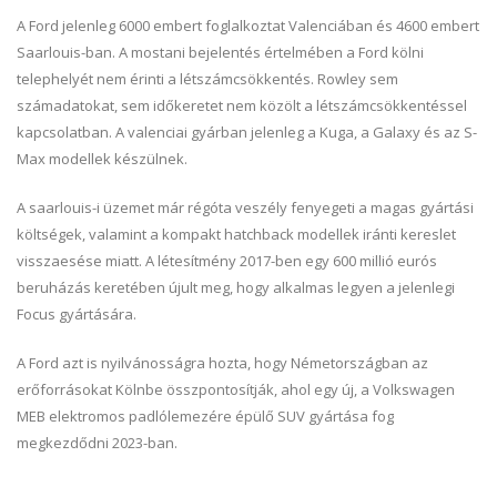
A Ford jelenleg 6000 embert foglalkoztat Valenciában és 4600 embert
Saarlouis-ban. A mostani bejelentés értelmében a Ford kölni
telephelyét nem érinti a létszámcsökkentés. Rowley sem
számadatokat, sem időkeretet nem közölt a létszámcsökkentéssel
kapcsolatban. A valenciai gyárban jelenleg a Kuga, a Galaxy és az S-
Max modellek készülnek.
A saarlouis-i üzemet már régóta veszély fenyegeti a magas gyártási
költségek, valamint a kompakt hatchback modellek iránti kereslet
visszaesése miatt. A létesítmény 2017-ben egy 600 millió eurós
beruházás keretében újult meg, hogy alkalmas legyen a jelenlegi
Focus gyártására.
A Ford azt is nyilvánosságra hozta, hogy Németországban az
erőforrásokat Kölnbe összpontosítják, ahol egy új, a Volkswagen
MEB elektromos padlólemezére épülő SUV gyártása fog
megkezdődni 2023-ban.