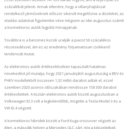
százalékát jelenti. Annak ellenére, hogy a villanyhajtással
rendelkező járműveknek először sikerült megelőznie a dízeleket, az
eladási adatokat figyelembe véve mégsem az idei augusztus számít
a konnektoros autók legjobb hónapjának.
Továbbra is a benzines kocsik uralják a piacot 56 százalékos
részesedéssel, ám ez az eredmény folyamatosan csökkenő
tendenciát mutat.
Az elektromos autók értékesítésében tapasztalt hatalmas
növekedést jól mutatja, hogy 2021 januárjától augusztusáig a BEV és
PHEV modellekből összesen 1,32 millió darabot adtak el, ezzel
szemben 2020 azonos időszakában mindössze 158 300 darabot
értékesítettek. A tisztán elektromos autók között augusztusban a
Volkswagen ID.3 volt a legkelendőbb, mögötte a Tesla Model 3 és a
VW ID.4 végzett.
A konnektoros hibridek között a Ford Kuga crossover végzett az
élen, a második helyen a Mercedes GLC zárt, míg a képzeletbeli