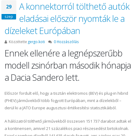
A konnektorról tölthető autók
29
eladásai először nyomták le a
szep
dízeleket Európában
Közzétette
gergo.koti
0 Hozzászólás
Ennek ellenére a legnépszerűbb
modell zsinórban második hónapja
a Dacia Sandero lett.
Először fordult elő, hogy a tisztán elektromos (BEV) és plug-in hibrid
(PHEV) járművekből több fogyott Európában, mint a dízelekből –
derül ki a JATO Europe augusztusi értékesítési statisztikáiból.
A hálózatról tölthető járművekből összesen 151 737 darabot adtak el
a kontinensen, amivel 21 százalékos piaci részesedést birtokolnak.
Ezzel szemben dízelből 141 635 darab fogyott, ami a teljes piac 20