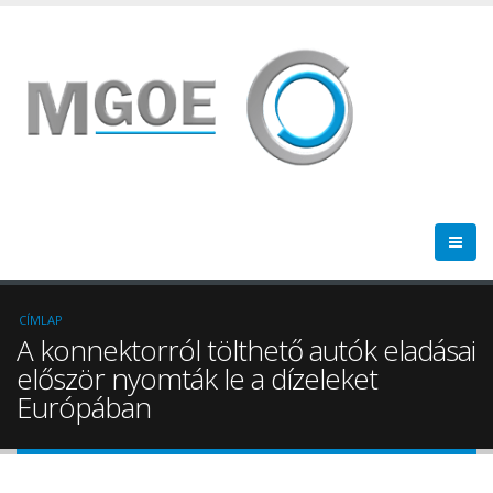
CÍMLAP
A konnektorról tölthető autók eladásai
először nyomták le a dízeleket
Európában