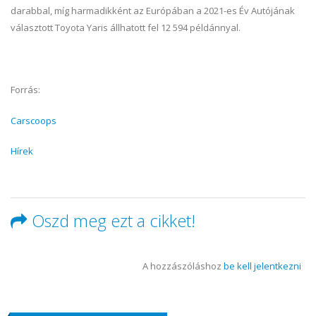
darabbal, míg harmadikként az Európában a 2021-es Év Autójának
választott Toyota Yaris állhatott fel 12 594 példánnyal.
Forrás:
Carscoops
Hírek
Oszd meg ezt a cikket!
A hozzászóláshoz
be kell jelentkezni