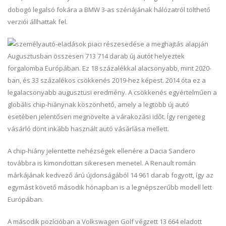
dobogó legalsó fokára a BMW 3-as szériájának hálózatról tölthető
verziói állhattak fel.
Augusztusban összesen 713 714 darab új autót helyeztek
forgalomba Európában. Ez 18 százalékkal alacsonyabb, mint 2020-
ban, és 33 százalékos csökkenés 2019-hez képest. 2014 óta ez a
legalacsonyabb augusztusi eredmény. A csökkenés egyértelműen a
globális chip-hiánynak köszönhető, amely a legtöbb új autó
esetében jelentősen megnövelte a várakozási időt. Így rengeteg
vásárló dönt inkább használt autó vásárlása mellett.
A chip-hiány jelentette nehézségek ellenére a Dacia Sandero
továbbra is kimondottan sikeresen menetel. A Renault román
márkájának kedvező árú újdonságából 14 961 darab fogyott, így az
egymást követő második hónapban is a legnépszerűbb modell lett
Európában.
A második pozícióban a Volkswagen Golf végzett 13 664 eladott