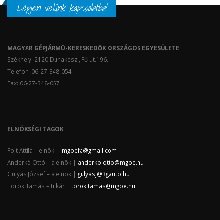
Lépjen velünk kapcsolatba!
MAGYAR GÉPJÁRMŰ-KERESKEDŐK ORSZÁGOS EGYESÜLETE
Székhely: 2120 Dunakeszi, Fő út.196.
Telefon: 06-27-348-054
Fax: 06-27-348-057
ELNÖKSÉGI TAGOK
Fojt Attila – elnök |
mgoefa@gmail.com
Anderkó Ottó – alelnök |
anderko.otto@mgoe.hu
Gulyás József – alelnök |
gulyasj@3gauto.hu
Török Tamás – titkár |
torok.tamas@mgoe.hu