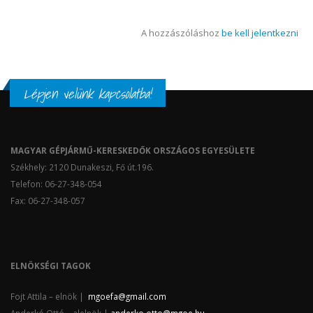
A hozzászóláshoz
be kell jelentkezni
Lépjen velünk kapcsolatba!
MAGYAR GÉPJÁRMŰ-KERESKEDŐK ORSZÁGOS EGYESÜLETE
Székhely: 2120 Dunakeszi, Fő út.196.
Telefon: 06-27-348-054
Fax: 06-27-348-057
ELNÖKSÉGI TAGOK
Fojt Attila – elnök |
mgoefa@gmail.com
Anderkó Ottó – alelnök |
anderko.otto@mgoe.hu