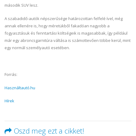
második SUV lesz.
A szabadidő-autók népszerűsége határozottan felfelé ível, még
annak ellenére is, hogy méretükből fakadóan nagyobb a
fogyasztásuk és fenntartási költségeik is magasabbak, így például
már egy abroncsgarnitúra váltása is számottevően többe kerül, mint
egy normál személyautó esetében.
Forrás:
Használtautó.hu
Hírek
Oszd meg ezt a cikket!