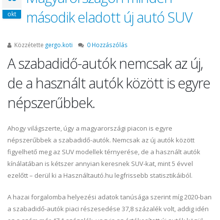
második eladott új autó SUV
okt
Közzétette
gergo.koti
0 Hozzászólás
A szabadidő-autók nemcsak az új,
de a használt autók között is egyre
népszerűbbek.
Ahogy világszerte, úgy a magyarországi piacon is egyre
népszerűbbek a szabadidő-autók. Nemcsak az új autók között
figyelhető meg az SUV modellek térnyerése, de a használt autók
kínálatában is kétszer annyian keresnek SUV-kat, mint 5 évvel
ezelőtt – derül ki a Használtautó.hu legfrissebb statisztikáiból.
A hazai forgalomba helyezési adatok tanúsága szerint míg 2020-ban
a szabadidő-autók piaci részesedése 37,8 százalék volt, addig idén