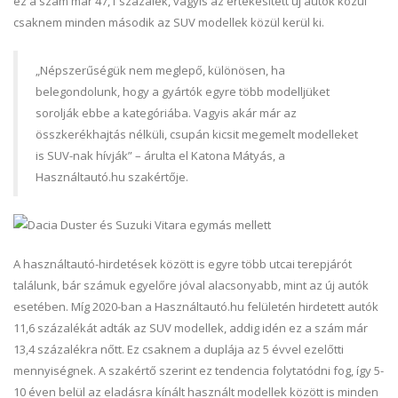
ez a szám már 47,1 százalék, vagyis az értékesített új autók közül
csaknem minden második az SUV modellek közül kerül ki.
„Népszerűségük nem meglepő, különösen, ha
belegondolunk, hogy a gyártók egyre több modelljüket
sorolják ebbe a kategóriába. Vagyis akár már az
összkerékhajtás nélküli, csupán kicsit megemelt modelleket
is SUV-nak hívják” – árulta el Katona Mátyás, a
Használtautó.hu szakértője.
A használtautó-hirdetések között is egyre több utcai terepjárót
találunk, bár számuk egyelőre jóval alacsonyabb, mint az új autók
esetében. Míg 2020-ban a Használtautó.hu felületén hirdetett autók
11,6 százalékát adták az SUV modellek, addig idén ez a szám már
13,4 százalékra nőtt. Ez csaknem a duplája az 5 évvel ezelőtti
mennyiségnek. A szakértő szerint ez tendencia folytatódni fog, így 5-
10 éven belül az eladásra kínált használt modellek között is minden