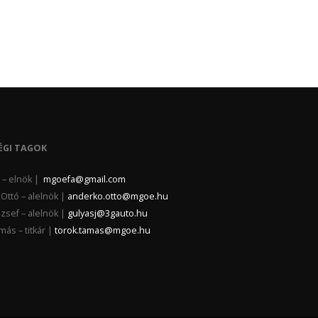
ÉGI TAGOK
la – elnök |
mgoefa@gmail.com
Ottó – alelnök |
anderko.otto@mgoe.hu
zsef – alelnök |
gulyasj@3gauto.hu
ás – titkár |
torok.tamas@mgoe.hu