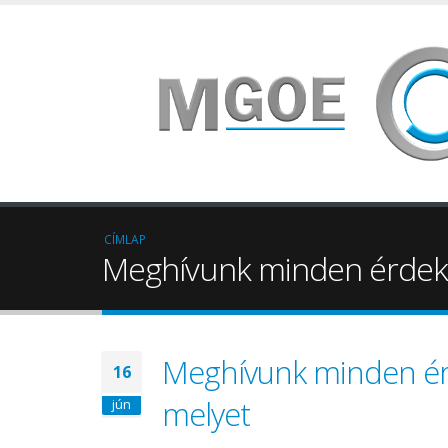
CÍMLAP
Meghívunk minden érdeklő
Meghívunk minden érd
16
melyet
jún