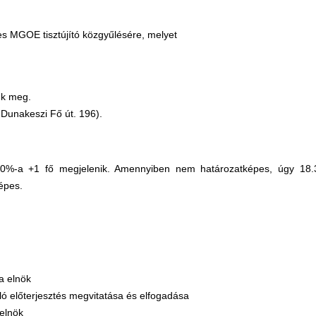
s MGOE tisztújító közgyűlésére, melyet
nk meg.
 Dunakeszi Fő út. 196).
50%-a +1 fő megjelenik. Amennyiben nem határozatképes, úgy 18.3
épes.
la elnök
ló előterjesztés megvitatása és elfogadása
 elnök