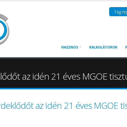
Tag reg
HASZNOS
KALKULÁTOROK
dőt az idén 21 éves MGOE tisztú
eklődőt az idén 21 éves MGOE tisz