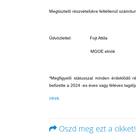
Megtisztelő részvételükre feltétlenül számítu
Üdvözlettel: Fojt Attila
MGOE elnök
*Megfigyelő státusszal minden érdeklődő rés
befizette a 2024 -es éves vagy féléves tagdíj
Hírek
Oszd meg ezt a cikket!