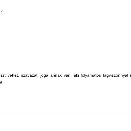
nk
zt vehet, szavazati joga annak van, aki folyamatos tagviszonnyal re
at.