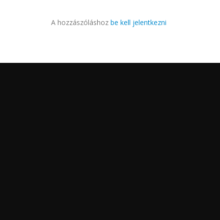
A hozzászóláshoz
be kell jelentkezni