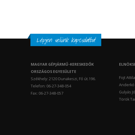
Lépjen velünk kapcsolatba!
MAGYAR GÉPJÁRMŰ-KERESKEDŐK
ELNÖKS
ORSZÁGOS EGYESÜLETE
Fojt Atti
Székhely: 2120 Dunakeszi, Fő út.196.
Anderkó 
Telefon: 06-27-348-054
Gulyás Jó
Fax: 06-27-348-057
Török Tam