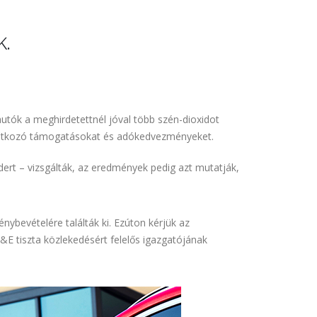
k.
autók a meghirdetettnél jóval több szén-dioxidot
vonatkozó támogatásokat és adókedvezményeket.
ert – vizsgálták, az eredmények pedig azt mutatják,
ybevételére találták ki. Ezúton kérjük az
&E tiszta közlekedésért felelős igazgatójának