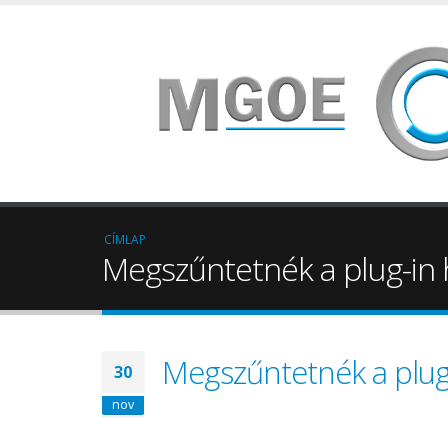
CÍMLAP
Megszűntetnék a plug-in 
Megszűntetnék a plug
30
nov