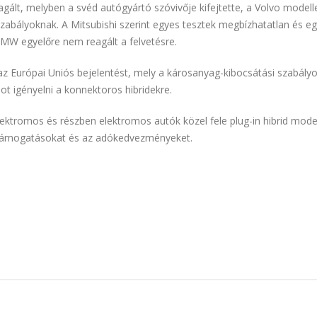
reagált, melyben a svéd autógyártó szóvivője kifejtette, a Volvo mode
szabályoknak. A Mitsubishi szerint egyes tesztek megbízhatatlan és e
A BMW egyelőre nem reagált a felvetésre.
 Európai Uniós bejelentést, mely a károsanyag-kibocsátási szabályok
t igényelni a konnektoros hibridekre.
ktromos és részben elektromos autók közel fele plug-in hibrid mode
 támogatásokat és az adókedvezményeket.