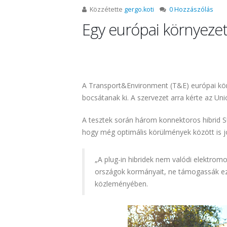
Közzétette
gergo.koti
0 Hozzászólás
Egy európai környezet
A Transport&Environment (T&E) európai körny
bocsátanak ki. A szervezet arra kérte az 
A tesztek során három konnektoros hibrid S
hogy még optimális körülmények között is j
„A plug-in hibridek nem valódi elektrom
országok kormányait, ne támogassák ezek
közleményében.