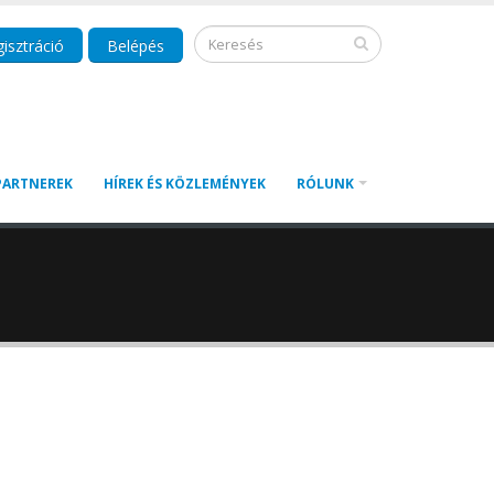
isztráció
Belépés
PARTNEREK
HÍREK ÉS KÖZLEMÉNYEK
RÓLUNK