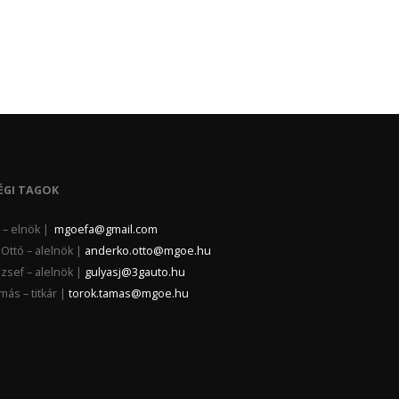
ÉGI TAGOK
la – elnök |
mgoefa@gmail.com
Ottó – alelnök |
anderko.otto@mgoe.hu
zsef – alelnök |
gulyasj@3gauto.hu
ás – titkár |
torok.tamas@mgoe.hu