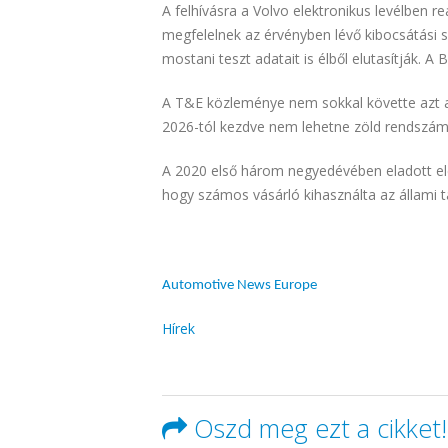
A felhívásra a Volvo elektronikus levélben 
megfelelnek az érvényben lévő kibocsátási 
mostani teszt adatait is élből elutasítják. 
A T&E közleménye nem sokkal követte azt az
2026-tól kezdve nem lehetne zöld rendszámo
A 2020 első három negyedévében eladott ele
hogy számos vásárló kihasználta az állami
Automotive News Europe
Hírek
Oszd meg ezt a cikket!