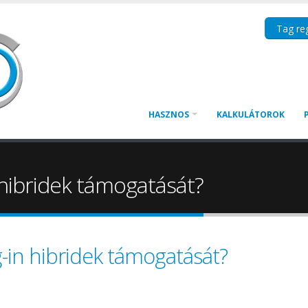
Tag reg
HASZNOS
KALKULÁTOROK
hibridek támogatását?
-in hibridek támogatását?