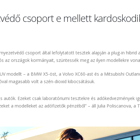
védő csoport e mellett kardoskodi
ezetvédő csoport által lefolytatott tesztek alapján a plug-in hibrid 
Uniós az országok kormányait, szüntessék meg az ilyen modellekre 
UV modellt – a BMW X5-öst, a Volvo XC60-ast és a Mitsubishi Outland
óval magasabb volt a szén-dioxid kibocsátásuk.
os autók. Ezeket csak laboratóriumi tesztekre és adókedvezmények igén
et a modelleket az adófizetők pénzéből” – áll Julia Poliscanova, a T