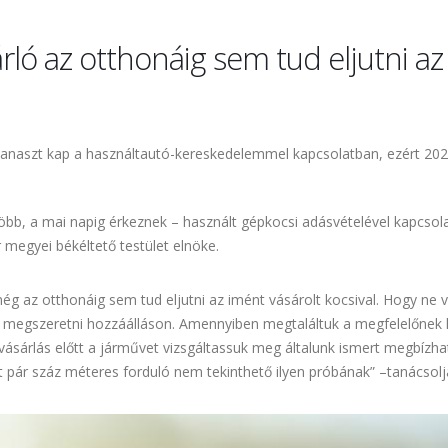
rló az otthonáig sem tud eljutni az 
anaszt kap a használtautó-kereskedelemmel kapcsolatban, ezért 202
több, a mai napig érkeznek – használt gépkocsi adásvételével kapcsol
 megyei békéltető testület elnöke.
g az otthonáig sem tud eljutni az imént vásárolt kocsival. Hogy ne 
és megszeretni hozzáálláson. Amennyiben megtaláltuk a megfelelőnek l
vásárlás előtt a járművet vizsgáltassuk meg általunk ismert megbízhat
tt pár száz méteres forduló nem tekinthető ilyen próbának” –tanácso