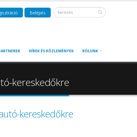
isztráció
Belépés
PARTNEREK
HÍREK ÉS KÖZLEMÉNYEK
RÓLUNK
autó-kereskedőkre
tautó-kereskedőkre