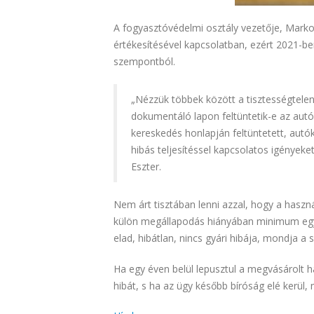
A fogyasztóvédelmi osztály vezetője, Marko
értékesítésével kapcsolatban, ezért 2021-be
szempontból.
„Nézzük többek között a tisztességtelen
dokumentáló lapon feltüntetik-e az autó
kereskedés honlapján feltüntetett, aut
hibás teljesítéssel kapcsolatos igényeket 
Eszter.
Nem árt tisztában lenni azzal, hogy a haszná
külön megállapodás hiányában minimum egy év
elad, hibátlan, nincs gyári hibája, mondja a
Ha egy éven belül lepusztul a megvásárolt h
hibát, s ha az ügy később bíróság elé kerül, 