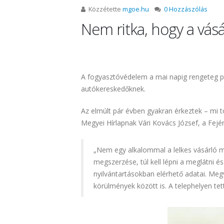
Közzétette
mgoe.hu
0 Hozzászólás
Nem ritka, hogy a vásá
A fogyasztóvédelem a mai napig rengeteg p
autókereskedőknek.
Az elmúlt pár évben gyakran érkeztek – mi 
Megyei Hírlapnak Vári Kovács József, a Fejér
„Nem egy alkalommal a lelkes vásárló mé
megszerzése, túl kell lépni a meglátni 
nyilvántartásokban elérhető adatai. Meg
körülmények között is. A telephelyen te