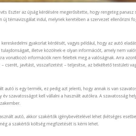
vits Eszter az újság kérdésére megerősítette, hogy rengeteg panasz 
n új témavizsgálat indul, melynek keretében a szervezet ellenőrizni f
 kereskedelmi gyakorlat kérdését, vagyis például, hogy az autó eladá
 tulajdonságait, illetve közölnek-e olyan információt, amely nem val
ókra vonatkozó információk nem feleltek meg a valóságnak. Arra azon
– cserét, javítást, visszafizetést – teljesítse, az békéltető testületi 
lt autó is egy termék, ez pedig azt jelenti, hogy annak is van szavat
 szavatosságot kell vállalni a használt autókra. A szavatosság helytá
 szakember.
asznált autó, akkor szakértők igénybevételével lehet (kétséges esetb
még a szakértői költség megfizetését is kérni lehet.