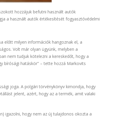
szokott hozzájuk befutni használt autók
ogja a használt autók értékesítését fogyasztóvédelmi
sa előtt milyen információk hangoznak el, a
óságos. Volt már olyan ügyünk, melyben a
ban nem tudjuk kötelezni a kereskedőt, hogy a
vagy bírósági hatáskör” – tette hozzá Markovits
ossági joga. A polgári törvénykönyv kimondja, hogy
llást jelent, azért, hogy az a termék, amit valaki
en) igazolni, hogy nem az új tulajdonos okozta a