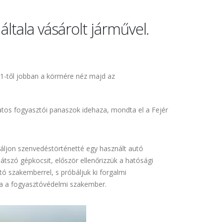
általa vásárolt járművel.
1-től jobban a körmére néz majd az
atos fogyasztói panaszok idehaza, mondta el a Fejér
váljon szenvedéstörténetté egy használt autó
átszó gépkocsit, először ellenőrizzük a hatósági
ó szakemberrel, s próbáljuk ki forgalmi
lja a fogyasztóvédelmi szakember.