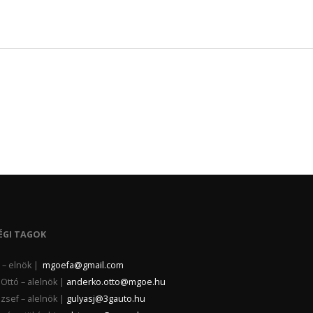
ÉGI TAGOK
la – elnök |
mgoefa@gmail.com
Ottó – alelnök |
anderko.otto@mgoe.hu
zsef – alelnök |
gulyasj@3gauto.hu