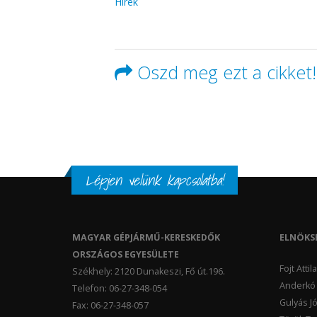
Hírek
Oszd meg ezt a cikket!
Lépjen velünk kapcsolatba!
MAGYAR GÉPJÁRMŰ-KERESKEDŐK
ELNÖKS
ORSZÁGOS EGYESÜLETE
Fojt Atti
Székhely: 2120 Dunakeszi, Fő út.196.
Anderkó 
Telefon: 06-27-348-054
Gulyás Jó
Fax: 06-27-348-057