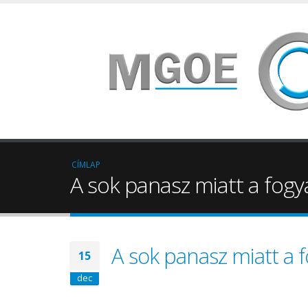
CÍMLAP
A sok panasz miatt a fog
A sok panasz miatt a 
15
dec