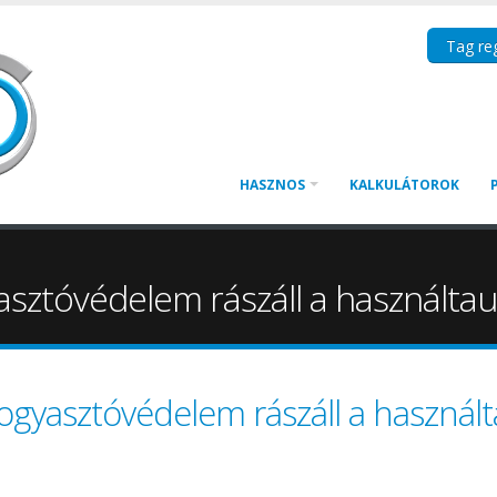
Tag reg
HASZNOS
KALKULÁTOROK
yasztóvédelem rászáll a használt
fogyasztóvédelem rászáll a használ