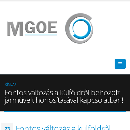
CÍMLAP
Fontos változás a külföldről behozott
járművek honosításával kapcsolatban!
Fontos változás a külföldről
23