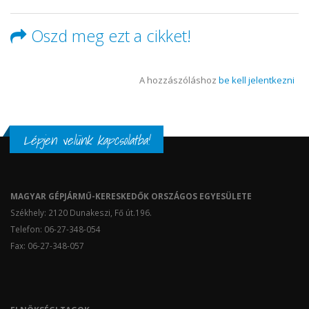
Oszd meg ezt a cikket!
A hozzászóláshoz
be kell jelentkezni
Lépjen velünk kapcsolatba!
MAGYAR GÉPJÁRMŰ-KERESKEDŐK ORSZÁGOS EGYESÜLETE
Székhely: 2120 Dunakeszi, Fő út.196.
Telefon: 06-27-348-054
Fax: 06-27-348-057