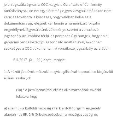
jelenleg szükség van a COC, vagyis a Certificate of Conformity
tanúsítványra. Bár ezt egyelőre még egyes vizsgaállomásokon nem
kérik és továbbra is kérdéses, hogy valóban kell-e ez a
dokumentum vagy elégnek kell lennie a harmonizált forgalmi
engedélynek. Egyesületünk véleménye szerint a vonatkozó
jogszabály az utóbbira tér ki, ez pontosan úgy hangzik, hogy ha a
gépjármű rendelkezik típusazonosító adattáblával, akkor nem
szükséges a COC dokumentum. A vonatkozó jogszabály az alábbi:
511/2017. (XII. 29.) Korm. rendelet
1. A közúti járművek műszaki megvizsgálásával kapcsolatos kiegészítő
eljárási szabályok
(1a) * A járműhonosítási eljárás alkalmazásának további
feltétele, hogy
a) a jármű - a külföldi hatóság által kiállított forgalmi engedély
alapján - az ER. 2. § (9) bekezdésében, a mezőgazdasági és