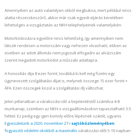
Amennyiben az autó valamilyen okból megbukna, mert például nincs
alatta részecskeszűrő, akkor már csak egyedi eljárás keretében
lehetséges a vizsgáztatás az NKH telephelyeinek valamelyikén.
Motorkódozásra egyelőre nincs lehetőség, így amennyiben nem
látszik rendesen a motorszám vagy nehezen olvasható, ebben az
esetben az adott állomás nem jogosult elfogadni az alvázszám
szerint megadott motorkódot a műszaki adatlapra.
A honosítás díja 8 ezer forint, továbbá ki kell még fizetni egy
úgynevezett szolgáltatási díjat is, melynek összege 15 ezer forint +
ÁFA. Ezen összegek közül a szolgáltatási díj változhat.
Jelen pillanatban a várakozási idő a bejelentéstől számítva 4-8
munkanap, szemben az NKH-s vizsgaállomásokon tapasztalható 3-5
héttel. Ez pedig egy igen komoly előre lépésnek számít, ugyanis
Egyesületünk a 2020. november 27-i
sajtóközleményében
fogyasztó védelmi okokból a maximális
várakozási időt 5-10 napban