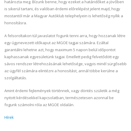
határozta meg. Bízunk benne, hogy ezeket a határidőket a jövőben
is sikerül tartani, és valóban érdemi előrelépést jelent majd, hogy
mostantól már a Magyar Autóklub telephelyein is lehetőség nyílik a
honosításra.
A felsoroltakon túl javaslatot fogunk tenni arra, hogy hozzanak létre
egy úgynevezett időkaput az MGOE tagjai számára. Ezáltal
garantálni lehetne azt, hogy maximum 5 napon belül időpontot
kaphassanak egyesületünk tagjai. Emellett pedig felvetődött egy
sávos rendszer létrehozásának lehetősége, vagyis minél sürgősebb
az ügyfél számára elintézni a honosítást, annál többe kerülne a
szolgáltatás.
Amint érdemi fejlemények történnek, vagy döntés születik a még
nyitott kérdésekkel kapcsolatban, természetesen azonnal be
fogunk számolni róla az MGOE oldalán.
Hírek