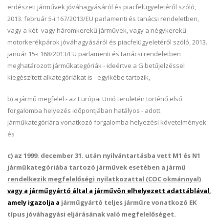
erdészeti járművek jóváhagyásáról és piacfelügyeletéről szóló,
2013. február 5-i 167/2013/EU parlamenti és tanácsi rendeletben,
vagy a két- vagy háromkerekű járművek, vagy a négykerekű
motorkerékpárok jóváhagyásáról és piacfelügyeletéről szóló, 2013.
január 15-i 168/2013/EU parlamenti és tanácsi rendeletben
meghatározott járműkategóriák - ideértve a G betűjelzéssel
kiegészített alkategóriákat is - egyikébe tartozik,
b) a jármű megfelel - az Európai Unió területén történő első
forgalomba helyezés időpontjában hatályos - adott
járműkategóriára vonatkozó forgalomba helyezési követelmények
és
c) az 1999. december 31. után nyilvántartásba vett M1 és N1
járműkategóriába tartozó járművek esetében a jármű
rendelkezik megfelelőségi nyilatkozattal (COC okmánnyal)
vagy
a járműgyártó által a járművön elhelyezett adattáblával
,
amely igazolja a
járműgyártó teljes járműre vonatkozó EK
típus jóváhagyási eljárásának való megfelelőséget.