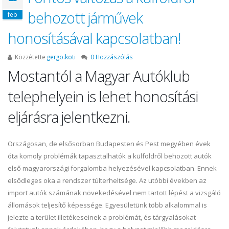
behozott járművek
feb
honosításával kapcsolatban!
Közzétette
gergo.koti
0 Hozzászólás
Mostantól a Magyar Autóklub
telephelyein is lehet honosítási
eljárásra jelentkezni.
Országosan, de elsősorban Budapesten és Pest megyében évek
óta komoly problémák tapasztalhatók a külföldről behozott autók
első magyarországi forgalomba helyezésével kapcsolatban. Ennek
elsődleges oka a rendszer túlterheltsége. Az utóbbi években az
import autók számának növekedésével nem tartott lépést a vizsgáló
állomások teljesítő képessége. Egyesületünk több alkalommal is
jelezte a terület illetékeseinek a problémát, és tárgyalásokat