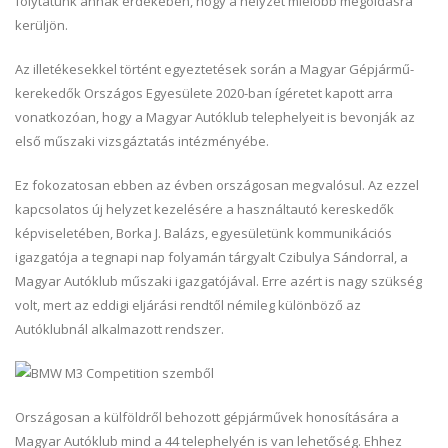
folytatunk annak érdekében, hogy a helyzet mielőbb megoldásra
kerüljön.
Az illetékesekkel történt egyeztetések során a Magyar Gépjármű-
kerekedők Országos Egyesülete 2020-ban ígéretet kapott arra
vonatkozóan, hogy a Magyar Autóklub telephelyeit is bevonják az
első műszaki vizsgáztatás intézményébe.
Ez fokozatosan ebben az évben országosan megvalósul. Az ezzel
kapcsolatos új helyzet kezelésére a használtautó kereskedők
képviseletében, Borka J. Balázs, egyesületünk kommunikációs
igazgatója a tegnapi nap folyamán tárgyalt Czibulya Sándorral, a
Magyar Autóklub műszaki igazgatójával. Erre azért is nagy szükség
volt, mert az eddigi eljárási rendtől némileg különböző az
Autóklubnál alkalmazott rendszer.
Országosan a külföldről behozott gépjárművek honosítására a
Magyar Autóklub mind a 44 telephelyén is van lehetőség. Ehhez