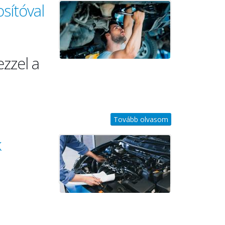
osítóval
zzel a
Tovább olvasom
k