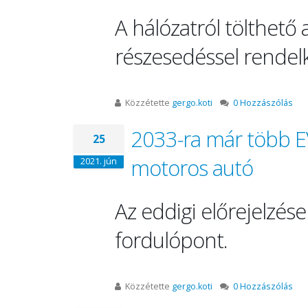
A hálózatról tölthető 
részesedéssel rendel
Közzétette
gergo.koti
0 Hozzászólás
2033-ra már több EV
25
motoros autó
2021. jún
Az eddigi előrejelzés
fordulópont.
Közzétette
gergo.koti
0 Hozzászólás