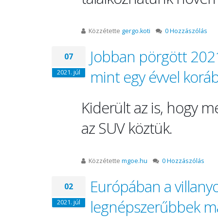
Közzétette
gergo.koti
0 Hozzászólás
Jobban pörgött 202
07
mint egy évvel korá
2021. júl
Kiderült az is, hogy 
az SUV köztük.
Közzétette
mgoe.hu
0 Hozzászólás
Európában a villanyo
02
legnépszerűbbek m
2021. júl