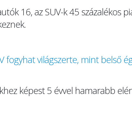
autók 16, az SUV-k 45 százalékos pi
keznek.
 fogyhat világszerte, mint belső é
ekhez képest 5 évvel hamarabb elé