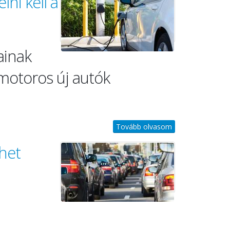
ni kell a
ainak
 motoros új autók
Tovább olvasom
ehet