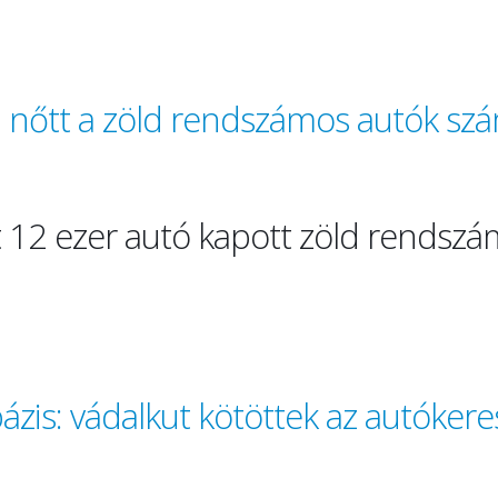
l nőtt a zöld rendszámos autók sz
t 12 ezer autó kapott zöld rendsz
bázis: vádalkut kötöttek az autóker