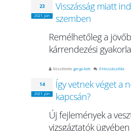
Visszásság miatt indu
23
szemben
2021. jún
Remélhetőleg a jövőbe
kárrendezési gyakorlat
Közzétette
gergo.koti
0 Hozzászólás
Így vetnek véget a
14
kapcsán?
2021. jún
Új fejlemények a vesz
vizsgáztatók ügyében