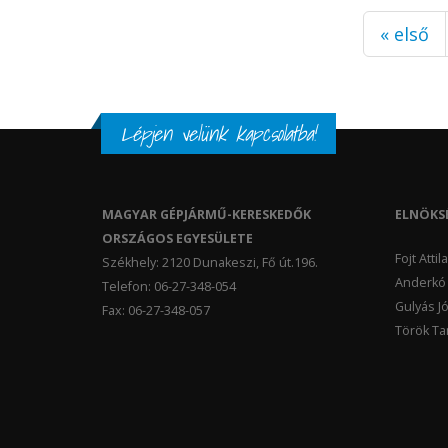
Oldalak
« első
Lépjen velünk kapcsolatba!
MAGYAR GÉPJÁRMŰ-KERESKEDŐK
ELNÖKS
ORSZÁGOS EGYESÜLETE
Fojt Atti
Székhely: 2120 Dunakeszi, Fő út.196.
Anderkó 
Telefon: 06-27-348-054
Gulyás Jó
Fax: 06-27-348-057
Török Tam