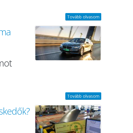
Tovább olvasom
áma
ámot
Tovább olvasom
eskedők?