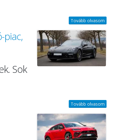
Tovább olvasom
-piac,
ek. Sok
Tovább olvasom