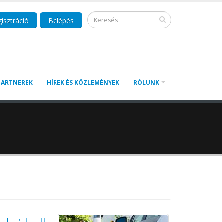
isztráció
Belépés
PARTNEREK
HÍREK ÉS KÖZLEMÉNYEK
RÓLUNK