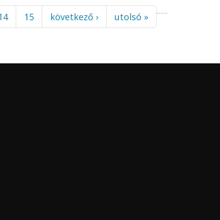
…
…
14
15
következő ›
utolsó »