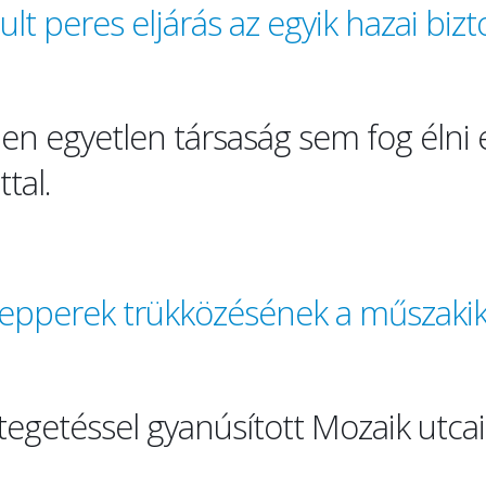
lt peres eljárás az egyik hazai bizt
n egyetlen társaság sem fog élni e
tal.
 nepperek trükközésének a műszaki
tegetéssel gyanúsított Mozaik utcai