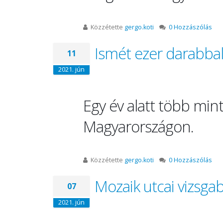
Közzétette
gergo.koti
0 Hozzászólás
Ismét ezer darabba
11
2021. jún
Egy év alatt több min
Magyarországon.
Közzétette
gergo.koti
0 Hozzászólás
Mozaik utcai vizsga
07
2021. jún