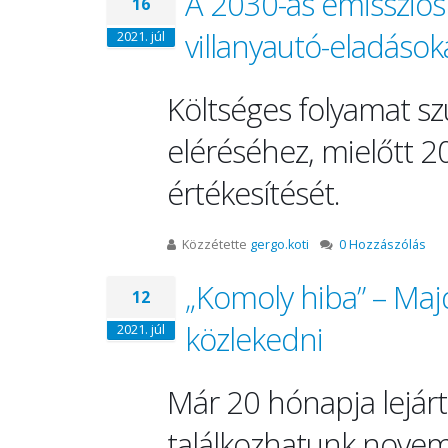
A 2030-as emissziós 
16
villanyautó-eladások
2021. júl
Költséges folyamat s
eléréséhez, mielőtt 2
értékesítését.
Közzétette
gergo.koti
0 Hozzászólás
„Komoly hiba” – Majd
12
közlekedni
2021. júl
Már 20 hónapja lejárt
találkozhatunk nove