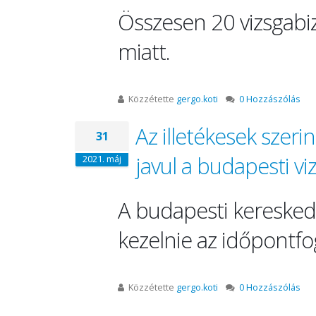
Összesen 20 vizsgabiz
miatt.
Közzétette
gergo.koti
0 Hozzászólás
Az illetékesek szer
31
javul a budapesti vi
2021. máj
A budapesti keresked
kezelnie az időpontfo
Közzétette
gergo.koti
0 Hozzászólás