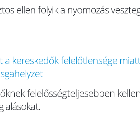
tos ellen folyik a nyomozás veszte
int a kereskedők felelőtlensége mia
zsgahelyzet
őknek felelősségteljesebben kelle
glalásokat.