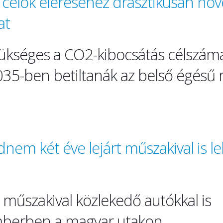
célok eléréséhez drasztikusan növel
at
zükséges a CO2-kibocsátás célszám
035-ben betiltanák az belső égésű
nem két éve lejárt műszakival is l
 műszakival közlekedő autókkal is
mberben a magyar utakon.