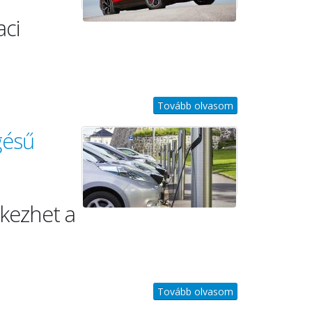
aci
Tovább olvasom
gésű
rkezhet a
Tovább olvasom