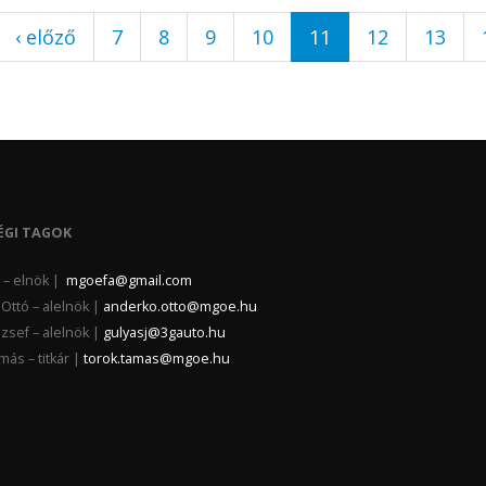
‹ előző
7
8
9
10
11
12
13
ÉGI TAGOK
la – elnök |
mgoefa@gmail.com
Ottó – alelnök |
anderko.otto@mgoe.hu
zsef – alelnök |
gulyasj@3gauto.hu
ás – titkár |
torok.tamas@mgoe.hu