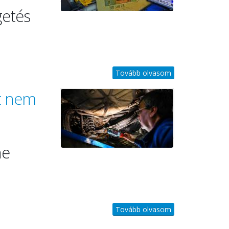
getés
Tovább olvasom
tt nem
ne
Tovább olvasom