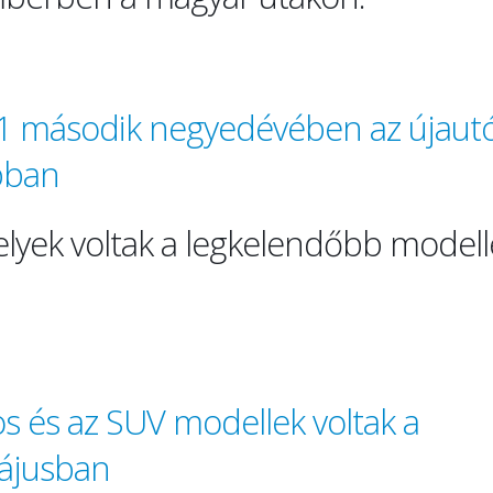
1 második negyedévében az újautó
bban
melyek voltak a legkelendőbb modell
s és az SUV modellek voltak a
ájusban