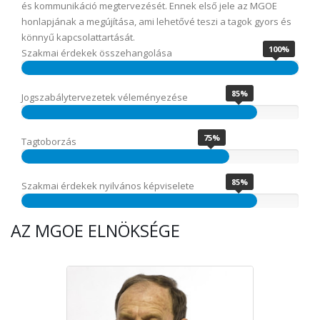
és kommunikáció megtervezését. Ennek első jele az MGOE
honlapjának a megújítása, ami lehetővé teszi a tagok gyors és
könnyű kapcsolattartását.
100%
Szakmai érdekek összehangolása
85%
Jogszabálytervezetek véleményezése
75%
Tagtoborzás
85%
Szakmai érdekek nyilvános képviselete
AZ MGOE ELNÖKSÉGE