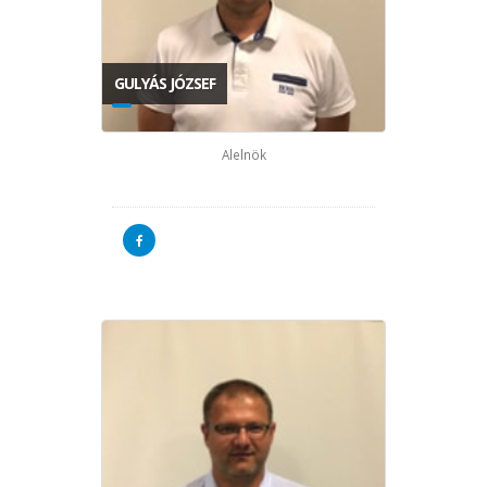
GULYÁS JÓZSEF
Alelnök