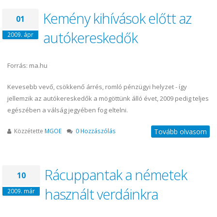
Kemény kihívások előtt az
01
autókereskedők
2009. ápr
Forrás: ma.hu
Kevesebb vevő, csökkenő árrés, romló pénzügyi helyzet - így
jellemzik az autókereskedők a mögöttünk álló évet, 2009 pedig teljes
egészében a válság jegyében fog eltelni.
Közzétette
MGOE
0 Hozzászólás
Tovább olvasom
Rácuppantak a németek
10
használt verdáinkra
2009. már