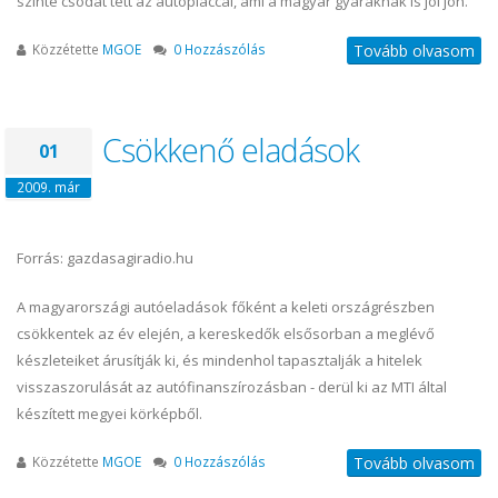
szinte csodát tett az autópiaccal, ami a magyar gyáraknak is jól jön.
Közzétette
MGOE
0 Hozzászólás
Tovább olvasom
Csökkenő eladások
01
2009. már
Forrás: gazdasagiradio.hu
A magyarországi autóeladások főként a keleti országrészben
csökkentek az év elején, a kereskedők elsősorban a meglévő
készleteiket árusítják ki, és mindenhol tapasztalják a hitelek
visszaszorulását az autófinanszírozásban - derül ki az MTI által
készített megyei körképből.
Közzétette
MGOE
0 Hozzászólás
Tovább olvasom