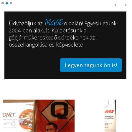
MGOE
Üdvözöljük az
oldalán! Egyesületünk
2004-ben alakult. Küldetésünk a
Partnerünkkel az AUTONET-tel a MOBILITÁS kiállításon
gépjárműkereskedők érdekeinek az
összehangolása és képviselete.
Legyen tagunk ön is!