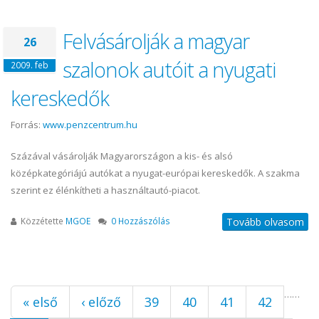
Felvásárolják a magyar
26
szalonok autóit a nyugati
2009. feb
kereskedők
Forrás:
www.penzcentrum.hu
Százával vásárolják Magyarországon a kis- és alsó
középkategóriájú autókat a nyugat-európai kereskedők. A szakma
szerint ez élénkítheti a használtautó-piacot.
Közzétette
MGOE
0 Hozzászólás
Tovább olvasom
Oldalak
…
…
« első
‹ előző
39
40
41
42