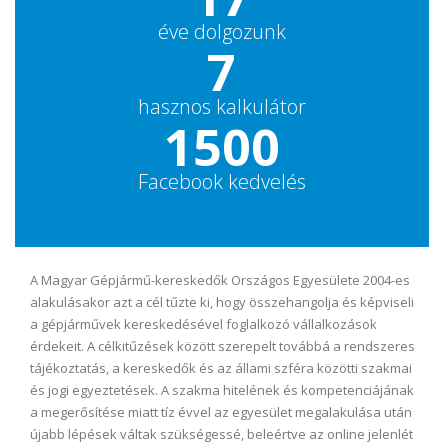
éve dolgozunk
7
hasznos kalkulátor
1500
Facebook kedvelés
A Magyar Gépjármű-kereskedők Országos Egyesülete 2004-es
alakulásakor azt a cél tűzte ki, hogy összehangolja és képviseli
a gépjárművek kereskedésével foglalkozó vállalkozások
érdekeit. A célkitűzések között szerepelt továbbá a rendszeres
tájékoztatás, a kereskedők és az állami szféra közötti szakmai
és jogi egyeztetések. A szakma hitelének és kompetenciájának
a megerősítése miatt tíz évvel az egyesület megalakulása után
újabb lépések váltak szükségessé, beleértve az online jelenlét