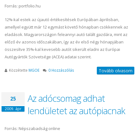
Forrás: portfolio.hu
12%-kal estek az újautó értékesítések Európában áprilisban,
amellyel együtt már 12 egymást követő hónapban csökkennek az
eladások. Magyarországon feleannyi autó talált gazdára, mint az
előző év azonos időszakában, így az év első négy hónapjában
összesítve 35%-kal kevesebb autót sikerült eladni az Európai
Autógyártók Szövetsége (ACEA) adatai szerint.
Közzétette
MGOE
0 Hozzászólás
Tovább olvasom
Az adócsomag adhat
25
lendületet az autópiacnak
2009. ápr
Forrás: Népszabadság online