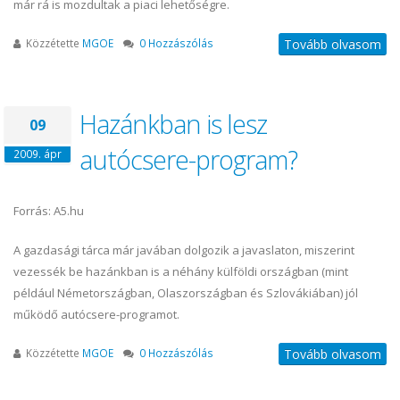
már rá is mozdultak a piaci lehetőségre.
Közzétette
MGOE
0 Hozzászólás
Tovább olvasom
Hazánkban is lesz
09
autócsere-program?
2009. ápr
Forrás: A5.hu
A gazdasági tárca már javában dolgozik a javaslaton, miszerint
vezessék be hazánkban is a néhány külföldi országban (mint
például Németországban, Olaszországban és Szlovákiában) jól
működő autócsere-programot.
Közzétette
MGOE
0 Hozzászólás
Tovább olvasom