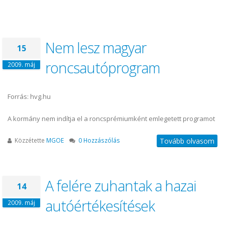
Nem lesz magyar
15
roncsautóprogram
2009. máj
Forrás: hvg.hu
A kormány nem indítja el a roncsprémiumként emlegetett programot
Közzétette
MGOE
0 Hozzászólás
Tovább olvasom
A felére zuhantak a hazai
14
autóértékesítések
2009. máj