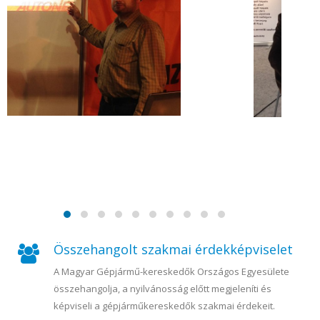
Összehangolt szakmai érdekképviselet
A Magyar Gépjármű-kereskedők Országos Egyesülete
összehangolja, a nyilvánosság előtt megjeleníti és
képviseli a gépjárműkereskedők szakmai érdekeit.