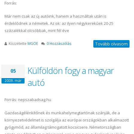
Forrás:
Már nem csak az új autóink, hanem a használtak után is
érdeklődnek a németek. Az ok: az ilyen négykerekűek 20-25
százalékkal olcsóbbak, mint fél éve
Közzétette
MGOE
0 Hozzászólás
Tovább olvasom
Külföldön fogy a magyar
05
autó
2009. már
Forrás: nepszabadsag.hu
Gazdaságélénkítőnek és munkahelymegtartónak szánják, de a
környezetvédelmet is szolgálja az európai országokban alkalmazott
gyógymód, az államilag támogatott kocsicsere. Németországban