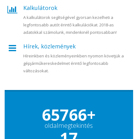
Kalkulátorok
A kalkulátorok segítségével gyorsan kezelheti a
legfontosabb autót érintő kalkulációkat. 2018-as
adatokkal számolunk, mindenkinél pontosabban!
Hírek, közlemények
Híreinkben és közleményeinkben nyomon követjük a
gépjárműkereskedelmet érintő legfontosabb
változásokat.
65766+
oldalmegtekintés
17