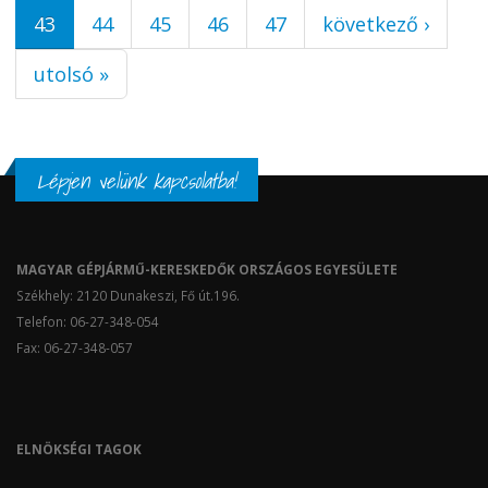
43
44
45
46
47
következő ›
utolsó »
Lépjen velünk kapcsolatba!
MAGYAR GÉPJÁRMŰ-KERESKEDŐK ORSZÁGOS EGYESÜLETE
Székhely: 2120 Dunakeszi, Fő út.196.
Telefon: 06-27-348-054
Fax: 06-27-348-057
ELNÖKSÉGI TAGOK