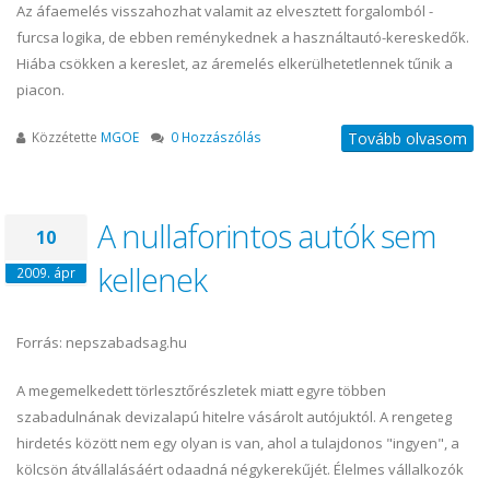
Az áfaemelés visszahozhat valamit az elvesztett forgalomból -
furcsa logika, de ebben reménykednek a használtautó-kereskedők.
Hiába csökken a kereslet, az áremelés elkerülhetetlennek tűnik a
piacon.
Közzétette
MGOE
0 Hozzászólás
Tovább olvasom
A nullaforintos autók sem
10
kellenek
2009. ápr
Forrás: nepszabadsag.hu
A megemelkedett törlesztőrészletek miatt egyre többen
szabadulnának devizalapú hitelre vásárolt autójuktól. A rengeteg
hirdetés között nem egy olyan is van, ahol a tulajdonos "ingyen", a
kölcsön átvállalásáért odaadná négykerekűjét. Élelmes vállalkozók